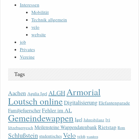
Interessen
Mobilität
Technik allgemein
velo
website
job
Privates
Vereine
Tags
Armorial
ALGH
Aachen
Agulia Igel
Loutsch online
Digitalisierung
Elefantenparade
Fehler im AL
Familjefuerscher
Gemeindewappen
Igel
lvi
Jahresbilanz
Rietstap
Meilensteine Wappendatenbank
lëtzebuergesch
Rom
Velo
Schlußstein
studentisches
veloh
wandern