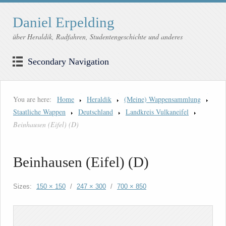
Daniel Erpelding
über Heraldik, Radfahren, Studentengeschichte und anderes
Secondary Navigation
You are here:
Home
Heraldik
(Meine) Wappensammlung
Staatliche Wappen
Deutschland
Landkreis Vulkaneifel
Beinhausen (Eifel) (D)
Beinhausen (Eifel) (D)
Sizes:
150 × 150
/
247 × 300
/
700 × 850