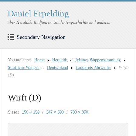
Daniel Erpelding
über Heraldik, Radfahren, Studentengeschichte und anderes
Secondary Navigation
You are here:
Home
Heraldik
(Meine) Wappensammlung
Staatliche Wappen
Deutschland
Landkreis Ahrweiler
Wirft
(D)
Wirft (D)
Sizes:
150 × 150
/
247 × 300
/
700 × 850