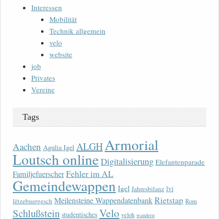
Interessen
Mobilität
Technik allgemein
velo
website
job
Privates
Vereine
Tags
Armorial
ALGH
Aachen
Agulia Igel
Loutsch online
Digitalisierung
Elefantenparade
Fehler im AL
Familjefuerscher
Gemeindewappen
Igel
lvi
Jahresbilanz
Rietstap
Meilensteine Wappendatenbank
lëtzebuergesch
Rom
Velo
Schlußstein
studentisches
veloh
wandern