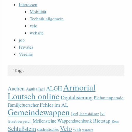
Interessen
Mobilität
Technik allgemein
velo
website
job
Privates
Vereine
Tags
Armorial
ALGH
Aachen
Agulia Igel
Loutsch online
Digitalisierung
Elefantenparade
Fehler im AL
Familjefuerscher
Gemeindewappen
Igel
lvi
Jahresbilanz
Rietstap
Meilensteine Wappendatenbank
lëtzebuergesch
Rom
Velo
Schlußstein
studentisches
veloh
wandern