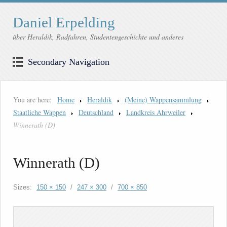
Daniel Erpelding
über Heraldik, Radfahren, Studentengeschichte und anderes
Secondary Navigation
You are here:
Home
Heraldik
(Meine) Wappensammlung
Staatliche Wappen
Deutschland
Landkreis Ahrweiler
Winnerath (D)
Winnerath (D)
Sizes:
150 × 150
/
247 × 300
/
700 × 850