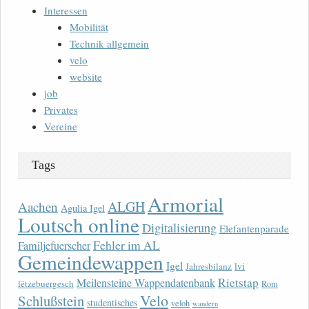
Interessen
Mobilität
Technik allgemein
velo
website
job
Privates
Vereine
Tags
Armorial
ALGH
Aachen
Agulia Igel
Loutsch online
Digitalisierung
Elefantenparade
Fehler im AL
Familjefuerscher
Gemeindewappen
Igel
lvi
Jahresbilanz
Rietstap
Meilensteine Wappendatenbank
lëtzebuergesch
Rom
Velo
Schlußstein
studentisches
veloh
wandern