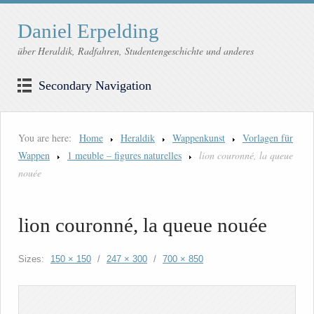
Daniel Erpelding
über Heraldik, Radfahren, Studentengeschichte und anderes
Secondary Navigation
You are here:
Home
Heraldik
Wappenkunst
Vorlagen für
Wappen
1 meuble – figures naturelles
lion couronné, la queue
nouée
lion couronné, la queue nouée
Sizes:
150 × 150
/
247 × 300
/
700 × 850