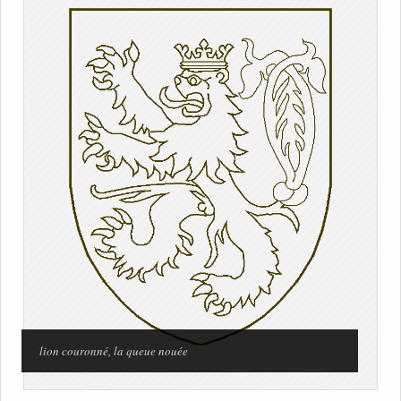
lion couronné, la queue nouée