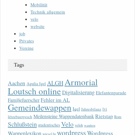
Mobilität
Technik allgemein
velo
website
job
Privates
Vereine
Tags
Armorial
ALGH
Aachen
Agulia Igel
Loutsch online
Digitalisierung
Elefantenparade
Fehler im AL
Familjefuerscher
Gemeindewappen
Igel
lvi
Jahresbilanz
Rietstap
Meilensteine Wappendatenbank
lëtzebuergesch
Rom
Velo
Schlußstein
studentisches
veloh
wandern
wordpress
Wordpress
Wappenlexikon
wiesel.lu