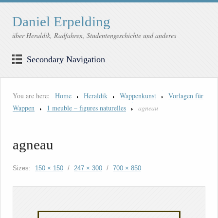
Daniel Erpelding
über Heraldik, Radfahren, Studentengeschichte und anderes
Secondary Navigation
You are here:
Home
Heraldik
Wappenkunst
Vorlagen für
Wappen
1 meuble – figures naturelles
agneau
agneau
Sizes:
150 × 150
/
247 × 300
/
700 × 850