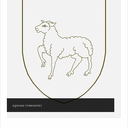
agneau (=mouton)