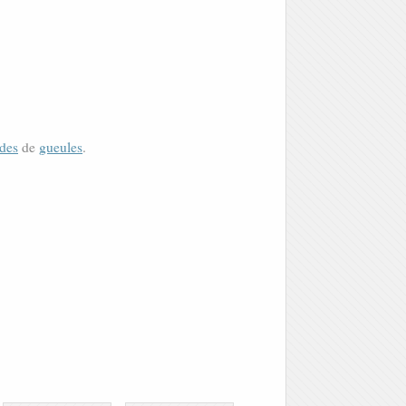
des
de
gueules
.