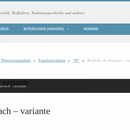
raldik, Radfahren, Studentengeschichte und anderes
EREN
INTERESSEN (ANDERE)
VEREINE
) Wappensammlung
Familienwappen
“W”
Wittlich, dit Auwach – va
 variante
Auwach - variante
ach – variante