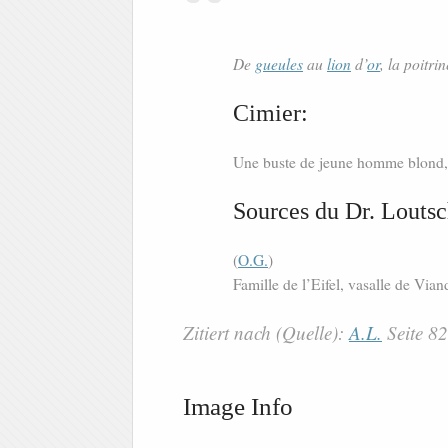
De
gueules
au
lion
d’
or
, la poitri
Cimier:
Une buste de jeune homme blond, po
Sources du Dr. Loutsc
(
O.G.
)
Famille de l’Eifel, vasalle de Vian
Zitiert nach (Quelle):
A.L.
Seite 8
Image Info