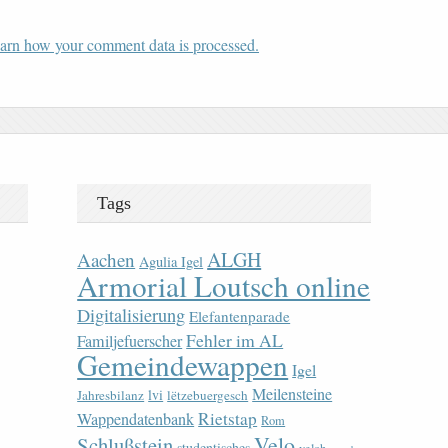
arn how your comment data is processed.
Tags
ALGH
Aachen
Agulia Igel
Armorial Loutsch online
Digitalisierung
Elefantenparade
Fehler im AL
Familjefuerscher
Gemeindewappen
Igel
Meilensteine
lvi
Jahresbilanz
lëtzebuergesch
Rietstap
Wappendatenbank
Rom
Velo
Schlußstein
studentisches