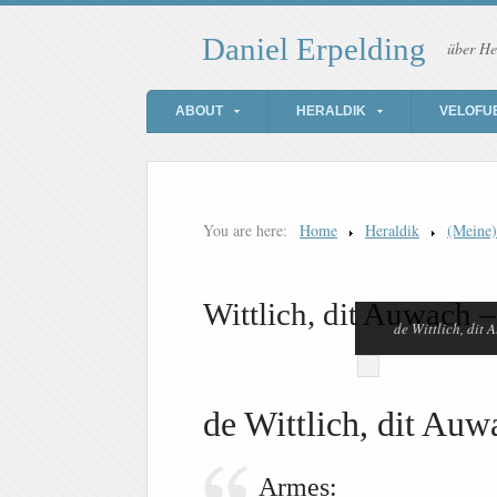
Daniel Erpelding
über He
ABOUT
HERALDIK
VELOFU
You are here:
Home
Heraldik
(Meine
Wittlich, dit Auwach –
de Wittlich, dit 
de Wittlich, dit Auw
Armes: