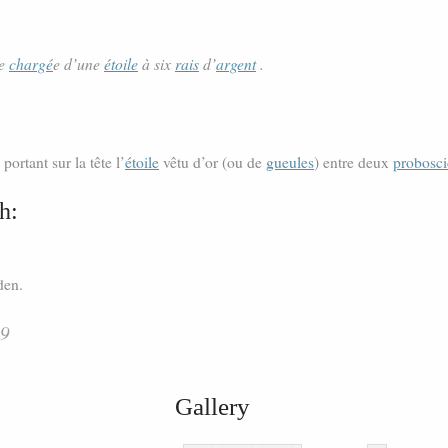
ne
chargé
e d’une
étoile
à six
rais
d’
argent
.
rtant sur la tête l’
étoile
vêtu d’or (ou de
gueules
) entre deux
probosci
h:
den.
29
Gallery