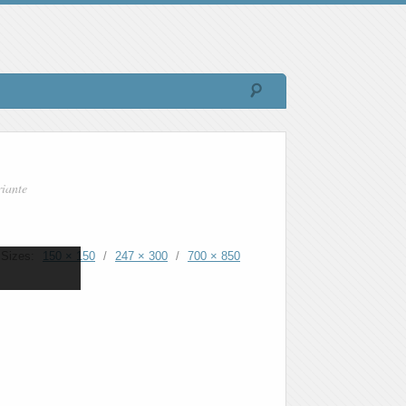
riante
Sizes:
150 × 150
/
247 × 300
/
700 × 850