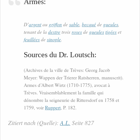
Armes:
D’
argent
au
griffon
de
sable
,
becqué
de
gueules
,
tenant de la
dextre
trois
roses
de
gueules
tigées
et
feuillées
de
sinople
.
Sources du Dr. Loutsch:
(Archives de la ville de Trèves: Georg Jacob
Meyer: Wappen der Trierer Ratsherren, manuscrit).
Armes d’Albert Wirtz (1710-1775), avocat à
Trèves. Vraisemblablement la famille qui
dénombre la seigneurie de Rittersdorf en 1758 et
1759, voir
Ruppert
, P. 182.
Zitiert nach (Quelle):
A.L.
Seite 827