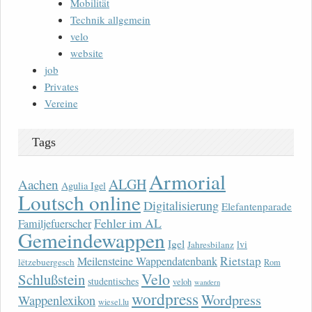
Mobilität
Technik allgemein
velo
website
job
Privates
Vereine
Tags
Armorial
ALGH
Aachen
Agulia Igel
Loutsch online
Digitalisierung
Elefantenparade
Fehler im AL
Familjefuerscher
Gemeindewappen
Igel
lvi
Jahresbilanz
Rietstap
Meilensteine Wappendatenbank
lëtzebuergesch
Rom
Velo
Schlußstein
studentisches
veloh
wandern
wordpress
Wordpress
Wappenlexikon
wiesel.lu