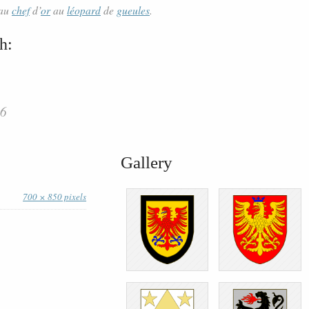
 au
chef
d’
or
au
léopard
de
gueules
.
h:
26
Gallery
700 × 850 pixels