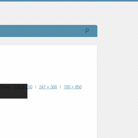
Sizes:
150 × 150
/
247 × 300
/
700 × 850