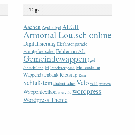
Tags
ALGH
Aachen
Agulia Igel
Armorial Loutsch online
Digitalisierung
Elefantenparade
Fehler im AL
Familjefuerscher
Gemeindewappen
Igel
Meilensteine
lvi
Jahresbilanz
lëtzebuergesch
Rietstap
Wappendatenbank
Rom
Velo
Schlußstein
studentisches
veloh
wandern
wordpress
Wappenlexikon
wiesel.lu
Wordpress Theme