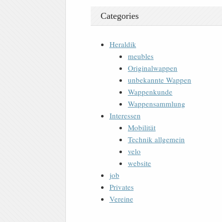
Categories
Heraldik
meubles
Originalwappen
unbekannte Wappen
Wappenkunde
Wappensammlung
Interessen
Mobilität
Technik allgemein
velo
website
job
Privates
Vereine