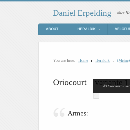
Daniel Erpelding
über He
ABOUT
HERALDIK
VELOFU
You are here:
Home
Heraldik
(Meine
Oriocourt – variante 1
d'Oriocourt - var
Armes: