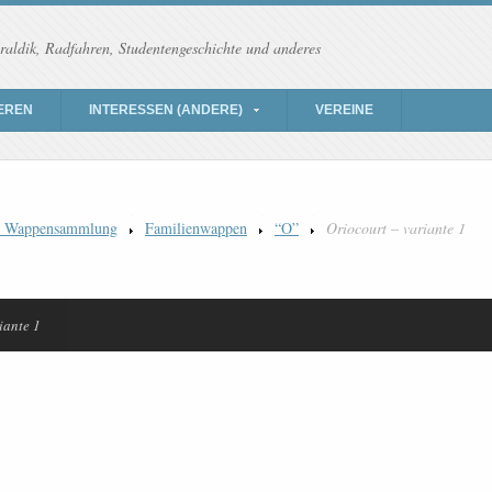
raldik, Radfahren, Studentengeschichte und anderes
EREN
INTERESSEN (ANDERE)
VEREINE
) Wappensammlung
Familienwappen
“O”
Oriocourt – variante 1
iante 1