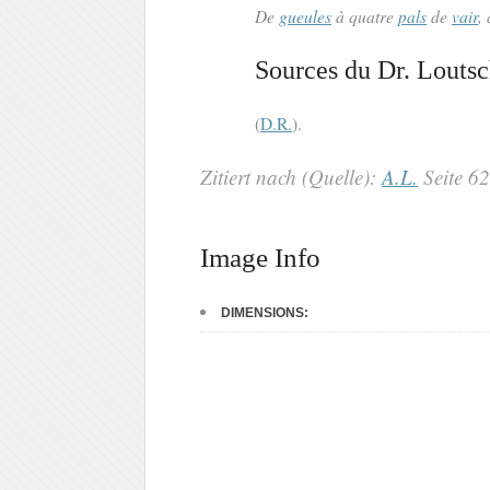
De
gueules
à quatre
pals
de
vair
,
Sources du Dr. Loutsc
(
D.R.
).
Zitiert nach (Quelle):
A.L.
Seite 6
Image Info
DIMENSIONS: