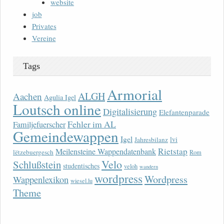
website
job
Privates
Vereine
Tags
Armorial
ALGH
Aachen
Agulia Igel
Loutsch online
Digitalisierung
Elefantenparade
Fehler im AL
Familjefuerscher
Gemeindewappen
Igel
lvi
Jahresbilanz
Rietstap
Meilensteine Wappendatenbank
lëtzebuergesch
Rom
Velo
Schlußstein
studentisches
veloh
wandern
wordpress
Wordpress
Wappenlexikon
wiesel.lu
Theme