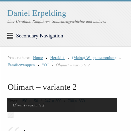
Daniel Erpelding
über Heraldik, Radfahren, Studentengeschichte und anderes
Secondary Navigation
You are here:
Home
Heraldik
(Meine) Wappensammlung
Familienwappen
“O”
Olimart – variante 2
Olimart – variante 2
Sizes:
150 × 150
/
247 × 300
/
700 × 850
Olimart - variante 2