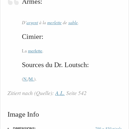
Armes:
D’
argent
à la
merlette
de
sable
.
Cimier:
La
merlette
.
Sources du Dr. Loutsch:
(
N.
/
M.
).
Zitiert nach (Quelle):
A.L.
Seite 542
Image Info
700 × 850 pixels
DIMENSIONS: