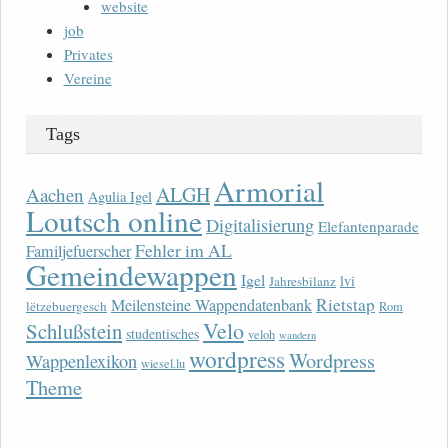
website
job
Privates
Vereine
Tags
Armorial
ALGH
Aachen
Agulia Igel
Loutsch online
Digitalisierung
Elefantenparade
Fehler im AL
Familjefuerscher
Gemeindewappen
Igel
lvi
Jahresbilanz
Rietstap
Meilensteine Wappendatenbank
lëtzebuergesch
Rom
Velo
Schlußstein
studentisches
veloh
wandern
wordpress
Wordpress
Wappenlexikon
wiesel.lu
Theme