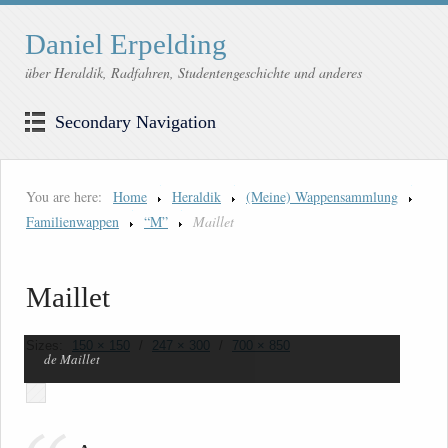
Daniel Erpelding
über Heraldik, Radfahren, Studentengeschichte und anderes
Secondary Navigation
You are here:
Home
Heraldik
(Meine) Wappensammlung
Familienwappen
“M”
Maillet
Maillet
Sizes:
150 × 150
/
247 × 300
/
700 × 850
de Maillet