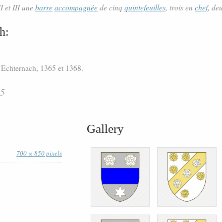
II et III une
barre
accompagnée
de cinq
quintefeuilles
, trois en
chef
, de
h:
’Echternach, 1365 et 1368.
55
Gallery
700 × 850 pixels