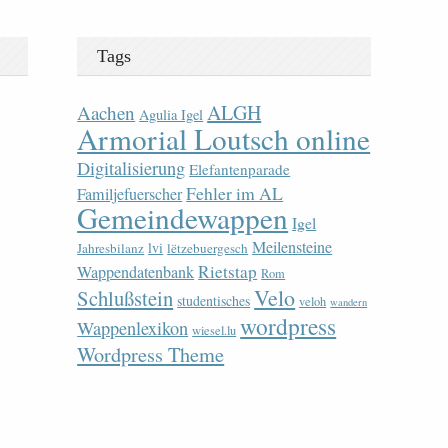
Tags
ALGH
Aachen
Agulia Igel
Armorial Loutsch online
Digitalisierung
Elefantenparade
Fehler im AL
Familjefuerscher
Gemeindewappen
Igel
Meilensteine
lvi
Jahresbilanz
lëtzebuergesch
Rietstap
Wappendatenbank
Rom
Velo
Schlußstein
studentisches
veloh
wandern
wordpress
Wappenlexikon
wiesel.lu
Wordpress Theme