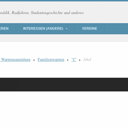
raldik, Radfahren, Studentengeschichte und anderes
EREN
INTERESSEN (ANDERE)
VEREINE
) Wappensammlung
Familienwappen
“I”
Irhel