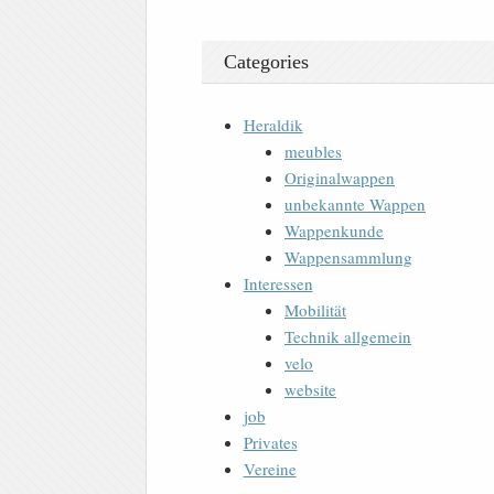
Categories
Heraldik
meubles
Originalwappen
unbekannte Wappen
Wappenkunde
Wappensammlung
Interessen
Mobilität
Technik allgemein
velo
website
job
Privates
Vereine