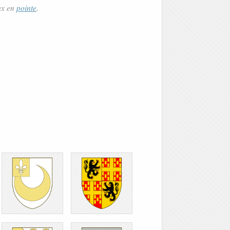
ux en
pointe
.