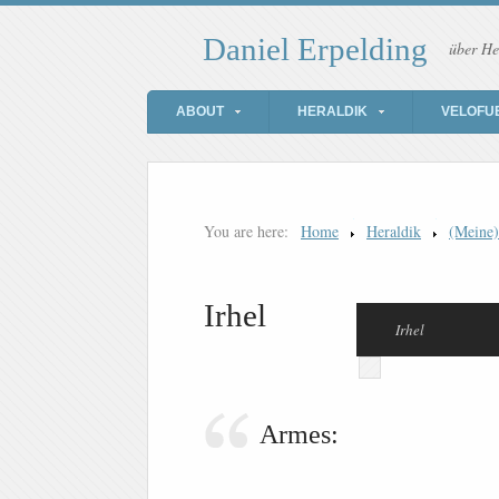
Daniel Erpelding
über He
ABOUT
HERALDIK
VELOFU
You are here:
Home
Heraldik
(Meine
Irhel
Irhel
Armes: