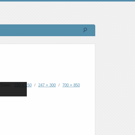
Sizes:
150 × 150
/
247 × 300
/
700 × 850