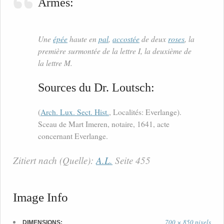
Armes:
Une
épée
haute en
pal
,
accostée
de deux
roses
, la
première surmontée de la lettre I, la deuxième de
la lettre M.
Sources du Dr. Loutsch:
(
Arch. Lux. Sect. Hist.
, Localités: Everlange).
Sceau de Mart Imeren, notaire, 1641, acte
concernant Everlange.
Zitiert nach (Quelle):
A.L.
Seite 455
Image Info
700 × 850 pixels
DIMENSIONS: