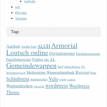
website
job
Privates
Vereine
Tags
Armorial
ALGH
Aachen
Agulia Igel
Loutsch online
Digitalisierung
Elefantenparade
Fehler im AL
Familjefuerscher
Gemeindewappen
Igel
lvi
Jahresbilanz
Rietstap
Meilensteine Wappendatenbank
lëtzebuergesch
Rom
Velo
Schlußstein
studentisches
veloh
wandern
wordpress
Wordpress
Wappenlexikon
wiesel.lu
Theme