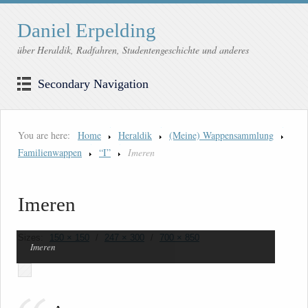
Daniel Erpelding
über Heraldik, Radfahren, Studentengeschichte und anderes
Secondary Navigation
You are here:
Home
Heraldik
(Meine) Wappensammlung
Familienwappen
“I”
Imeren
Imeren
Sizes:
150 × 150
/
247 × 300
/
700 × 850
Imeren