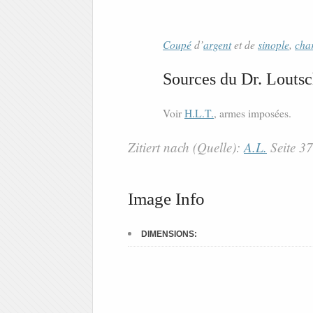
Coupé
d’
argent
et de
sinople
,
cha
Sources du Dr. Loutsc
Voir
H.L.T.
, armes imposées.
Zitiert nach (Quelle):
A.L.
Seite 3
Image Info
DIMENSIONS: