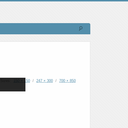
Sizes:
150 × 150
/
247 × 300
/
700 × 850