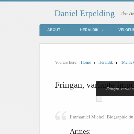
Daniel Erpelding
über He
ABOUT
HERALDIK
VELOFU
You are here:
Home
Heraldik
(Meine
Fringan, variante imp
Fringan, variant
Emmanuel Michel: Biographie du Pa
Armes: