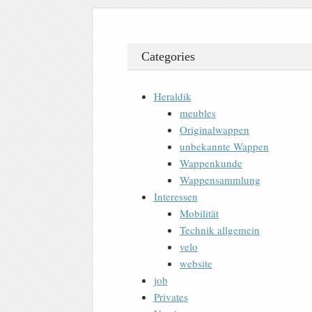
Categories
Heraldik
meubles
Originalwappen
unbekannte Wappen
Wappenkunde
Wappensammlung
Interessen
Mobilität
Technik allgemein
velo
website
job
Privates