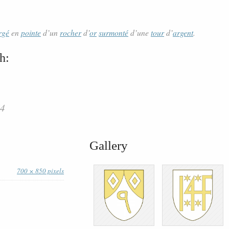
rgé
en
pointe
d’un
rocher
d’
or
surmonté
d’une
tour
d’
argent
.
h:
74
Gallery
700 × 850 pixels