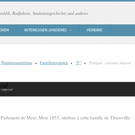
raldik, Radfahren, Studentengeschichte und anderes
EREN
INTERESSEN (ANDERE)
VEREINE
) Wappensammlung
Familienwappen
“F”
Fringan, variante imposé
osé
e imposé
rlement de Metz, Metz 1853, attribue à cette famille de Thionville: