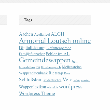
Tags
ALGH
Aachen
Agulia Igel
Armorial Loutsch online
Digitalisierung
Elefantenparade
Fehler im AL
Familjefuerscher
Gemeindewappen
Igel
Meilensteine
lvi
Jahresbilanz
lëtzebuergesch
Rietstap
Wappendatenbank
Rom
Velo
Schlußstein
studentisches
veloh
wandern
wordpress
Wappenlexikon
wiesel.lu
Wordpress Theme