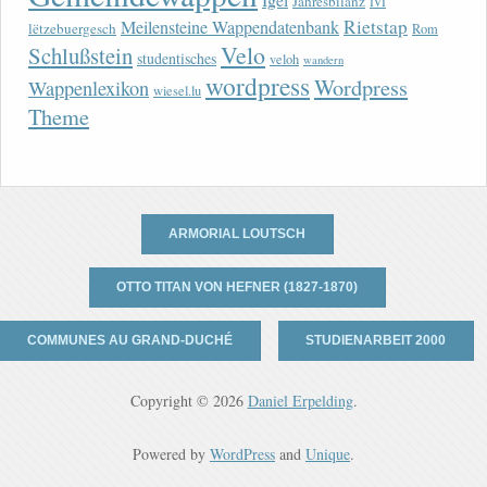
lvi
Jahresbilanz
Rietstap
Meilensteine Wappendatenbank
lëtzebuergesch
Rom
Velo
Schlußstein
studentisches
veloh
wandern
wordpress
Wordpress
Wappenlexikon
wiesel.lu
Theme
ARMORIAL LOUTSCH
OTTO TITAN VON HEFNER (1827-1870)
COMMUNES AU GRAND-DUCHÉ
STUDIENARBEIT 2000
Copyright © 2026
Daniel Erpelding
.
Powered by
WordPress
and
Unique
.