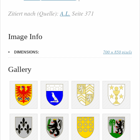
Zitiert nach (Quelle):
A.L.
Seite 371
Image Info
700 × 850 pixels
DIMENSIONS:
Gallery