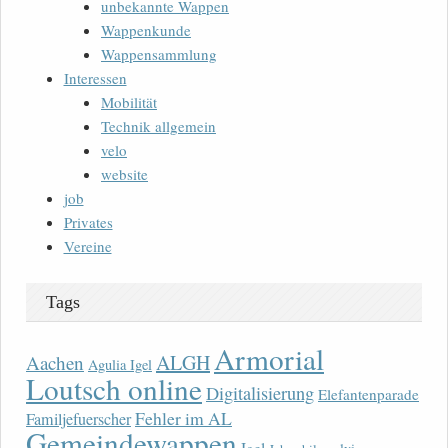
unbekannte Wappen
Wappenkunde
Wappensammlung
Interessen
Mobilität
Technik allgemein
velo
website
job
Privates
Vereine
Tags
Armorial
ALGH
Aachen
Agulia Igel
Loutsch online
Digitalisierung
Elefantenparade
Fehler im AL
Familjefuerscher
Gemeindewappen
Igel