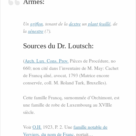
Armes:
Un
griffon
, tenant de la
dextre
un
plant
feuillé
, de
la
sénestre
(?).
Sources du Dr. Loutsch:
(
Arch. Lux. Cons. Prov.
Pièces de Procédure, no
660; non cité dans l’inventaire de M. May: Cachet
de Francq aîné, avocat, 1793 (Matrice encore
conservée, coll. M. Roland Turk, Bruxelles).
Cette famille Francq, surnommée d’Orchimont, est
une famille de robe de Luxembourg au XVIIIe
siècle.
Voir
O.H.
1923, P. 2. Une
famille notable de
Verviers, du nom de Franc
, portait…