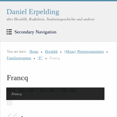
Daniel Erpelding
über Heraldik, Radfahren, Studentengeschichte und anderes
Secondary Navigation
You are here:
Home
Heraldik
(Meine) Wappensammlung
Familienwappen
“F”
Francq
Francq
Sizes:
150 × 150
/
247 × 300
/
700 × 850
Francq