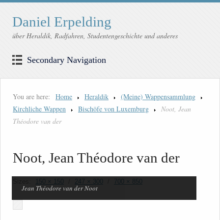
Daniel Erpelding
über Heraldik, Radfahren, Studentengeschichte und anderes
Secondary Navigation
You are here:
Home
Heraldik
(Meine) Wappensammlung
Kirchliche Wappen
Bischöfe von Luxemburg
Noot, Jean
Théodore van der
Noot, Jean Théodore van der
Sizes:
150 × 150
/
247 × 300
/
700 × 850
Jean Théodore van der Noot