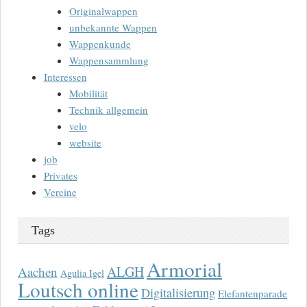
Originalwappen
unbekannte Wappen
Wappenkunde
Wappensammlung
Interessen
Mobilität
Technik allgemein
velo
website
job
Privates
Vereine
Tags
Armorial
ALGH
Aachen
Agulia Igel
Loutsch online
Digitalisierung
Elefantenparade