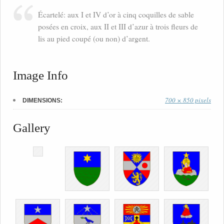
Écartelé: aux I et IV d’or à cinq coquilles de sable
posées en croix, aux II et III d’azur à trois fleurs de
lis au pied coupé (ou non) d’argent.
Image Info
700 × 850 pixels
DIMENSIONS:
Gallery