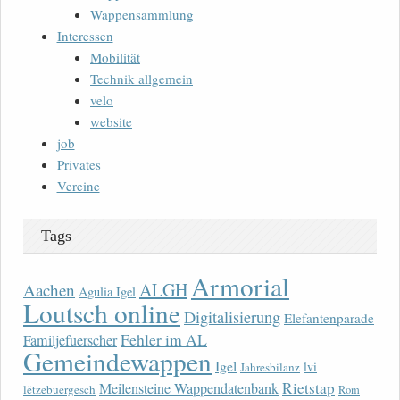
Wappensammlung
Interessen
Mobilität
Technik allgemein
velo
website
job
Privates
Vereine
Tags
Armorial
ALGH
Aachen
Agulia Igel
Loutsch online
Digitalisierung
Elefantenparade
Fehler im AL
Familjefuerscher
Gemeindewappen
Igel
lvi
Jahresbilanz
Rietstap
Meilensteine Wappendatenbank
lëtzebuergesch
Rom