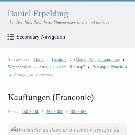
Daniel Erpelding
über Heraldik, Radfahren, Studentengeschichte und anderes
Secondary Navigation
You are here:
Home
Heraldik
(Meine) Wappensammlung
Wappenrollen
Auszug aus dem “Rietstap”
Rietstap – Planche 4
Kauffungen (Franconie)
Kauffungen (Franconie)
Sizes:
150 × 150
/
247 × 300
/
700 × 850