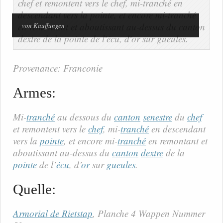
von Kauffungen
Provenance: Franconie
Armes:
Mi-
tranché
au dessous du
canton
senestre
du
chef
et remontent vers le
chef
, mi-
tranché
en descendant
vers la
pointe
, et encore mi-
tranché
en remontant et
aboutissant au-dessus du
canton
dextre
de la
pointe
de l’
écu
, d’
or
sur
gueules
.
Quelle:
Armorial de Rietstap
, Planche 4 Wappen Nummer