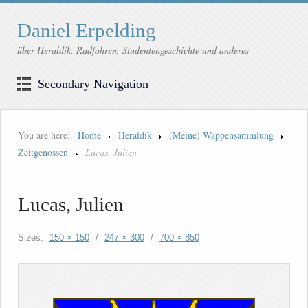
Daniel Erpelding
über Heraldik, Radfahren, Studentengeschichte und anderes
Secondary Navigation
You are here:
Home
Heraldik
(Meine) Wappensammlung
Zeitgenossen
Lucas, Julien
Lucas, Julien
Sizes:
150 × 150
/
247 × 300
/
700 × 850