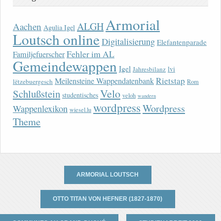
Armorial
ALGH
Aachen
Agulia Igel
Loutsch online
Digitalisierung
Elefantenparade
Fehler im AL
Familjefuerscher
Gemeindewappen
Igel
lvi
Jahresbilanz
Rietstap
Meilensteine Wappendatenbank
lëtzebuergesch
Rom
Velo
Schlußstein
studentisches
veloh
wandern
wordpress
Wordpress
Wappenlexikon
wiesel.lu
Theme
ARMORIAL LOUTSCH
OTTO TITAN VON HEFNER (1827-1870)