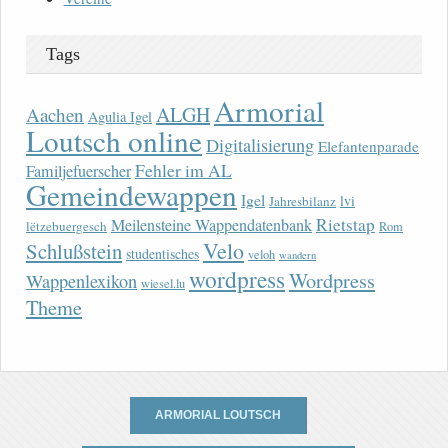
Tags
Armorial
ALGH
Aachen
Agulia Igel
Loutsch online
Digitalisierung
Elefantenparade
Fehler im AL
Familjefuerscher
Gemeindewappen
Igel
lvi
Jahresbilanz
Rietstap
Meilensteine Wappendatenbank
lëtzebuergesch
Rom
Velo
Schlußstein
studentisches
veloh
wandern
wordpress
Wordpress
Wappenlexikon
wiesel.lu
Theme
ARMORIAL LOUTSCH