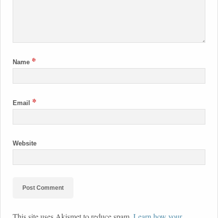
*
Name
*
Email
Website
This site uses Akismet to reduce spam.
Learn how your