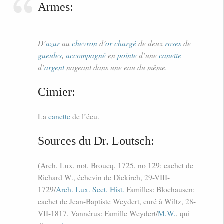
Armes:
D’
azur
au
chevron
d’
or
chargé
de deux
roses
de
gueules
,
accompagné
en
pointe
d’une
canette
d’
argent
nageant dans une eau du même.
Cimier:
La
canette
de l’écu.
Sources du Dr. Loutsch:
(Arch. Lux, not. Broucq, 1725, no 129: cachet de
Richard W., échevin de Diekirch, 29-VIII-
1729/
Arch. Lux. Sect. Hist.
Familles: Blochausen:
cachet de Jean-Baptiste Weydert, curé à Wiltz, 28-
VII-1817. Vannérus: Famille Weydert/
M.W.
, qui