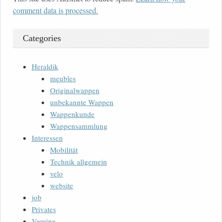
comment data is processed.
Categories
Heraldik
meubles
Originalwappen
unbekannte Wappen
Wappenkunde
Wappensammlung
Interessen
Mobilität
Technik allgemein
velo
website
job
Privates
Vereine