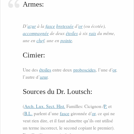
Armes:
D’
azur
à la
fasce
bretessée
d’
or
(ou écotée),
accompagnée
de deux
étoiles
à six
rais
du même,
une en
chef
, une en
pointe
.
Cimier:
Une des
étoiles
entre deux
proboscides
, l’une d’
or
,
l’autre d’
azur
.
Sources du Dr. Loutsch:
(
Arch. Lux. Sect. Hist.
Familles: Cicignon /
P.
et
(
B.L.
parlent d’une
fasce
gironnée d’
or
, ce qui ne
veut rien dire, et il faut admettre qu’ils ont utilisé
un terme incorrect, le second copiant le premier).