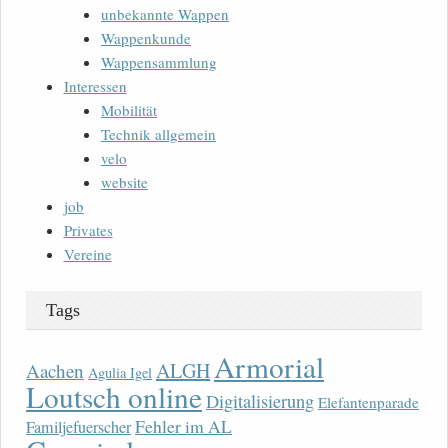
unbekannte Wappen
Wappenkunde
Wappensammlung
Interessen
Mobilität
Technik allgemein
velo
website
job
Privates
Vereine
Tags
Armorial
ALGH
Aachen
Agulia Igel
Loutsch online
Digitalisierung
Elefantenparade
Fehler im AL
Familjefuerscher