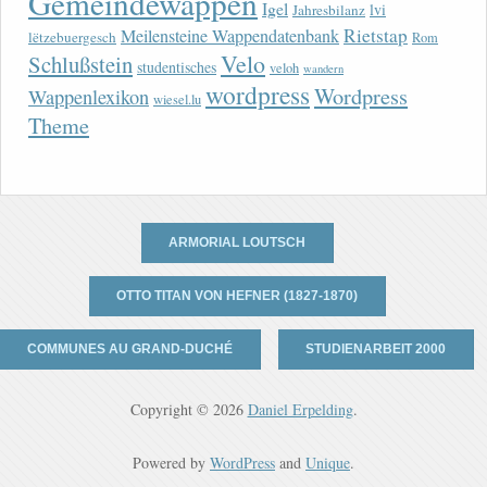
Gemeindewappen
Igel
lvi
Jahresbilanz
Rietstap
Meilensteine Wappendatenbank
lëtzebuergesch
Rom
Velo
Schlußstein
studentisches
veloh
wandern
wordpress
Wordpress
Wappenlexikon
wiesel.lu
Theme
ARMORIAL LOUTSCH
OTTO TITAN VON HEFNER (1827-1870)
COMMUNES AU GRAND-DUCHÉ
STUDIENARBEIT 2000
Copyright © 2026
Daniel Erpelding
.
Powered by
WordPress
and
Unique
.