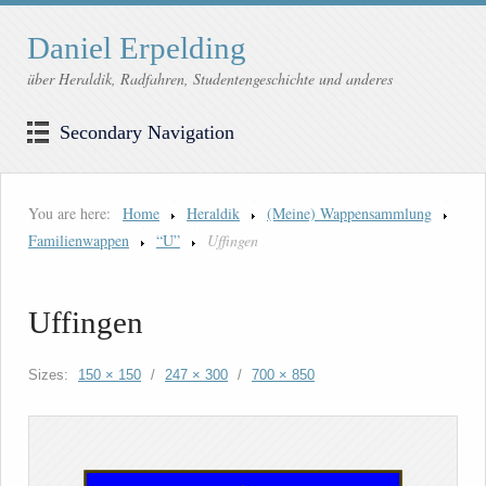
Daniel Erpelding
über Heraldik, Radfahren, Studentengeschichte und anderes
Secondary Navigation
You are here:
Home
Heraldik
(Meine) Wappensammlung
Familienwappen
“U”
Uffingen
Uffingen
Sizes:
150 × 150
/
247 × 300
/
700 × 850