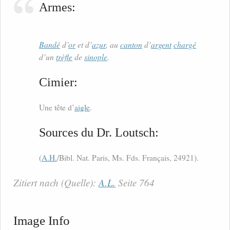
Armes:
Bandé
d’
or
et d’
azur
, au
canton
d’
argent
chargé
d’un
trèfle
de
sinople
.
Cimier:
Une tête d’
aigle
.
Sources du Dr. Loutsch:
(
A.H.
/Bibl. Nat. Paris, Ms. Fds. Français, 24921).
Zitiert nach (Quelle):
A.L.
Seite 764
Image Info