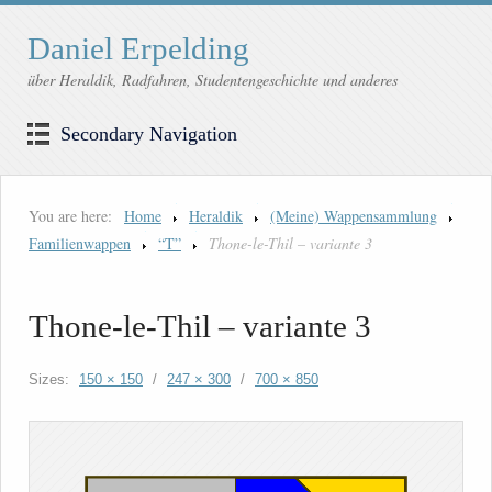
Daniel Erpelding
über Heraldik, Radfahren, Studentengeschichte und anderes
Secondary Navigation
You are here:
Home
Heraldik
(Meine) Wappensammlung
Familienwappen
“T”
Thone-le-Thil – variante 3
Thone-le-Thil – variante 3
Sizes:
150 × 150
/
247 × 300
/
700 × 850