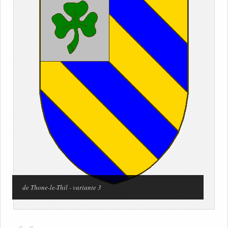
de Thone-le-Thil - variante 3