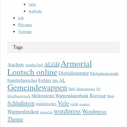
velo
website
job
Privates
Vereine
Tags
Armorial
ALGH
Aachen
Agulia Igel
Loutsch online
Digitalisierung
Elefantenparade
Fehler im AL
Familjefuerscher
Gemeindewappen
Igel
lvi
Jahresbilanz
Rietstap
Meilensteine Wappendatenbank
lëtzebuergesch
Rom
Velo
Schlußstein
studentisches
veloh
wandern
wordpress
Wordpress
Wappenlexikon
wiesel.lu
Theme