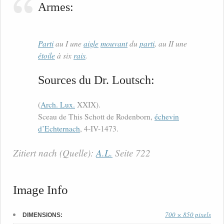
Armes:
Parti
au I une
aigle
mouvant
du
parti
, au II une
étoile
à six
rais
.
Sources du Dr. Loutsch:
(
Arch. Lux.
XXIX).
Sceau de This Schott de Rodenborn,
échevin
d’Echternach
, 4-IV-1473.
Zitiert nach (Quelle):
A.L.
Seite 722
Image Info
700 × 850 pixels
DIMENSIONS: