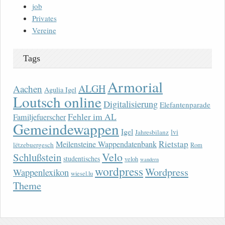
job
Privates
Vereine
Tags
Armorial
ALGH
Aachen
Agulia Igel
Loutsch online
Digitalisierung
Elefantenparade
Fehler im AL
Familjefuerscher
Gemeindewappen
Igel
lvi
Jahresbilanz
Rietstap
Meilensteine Wappendatenbank
lëtzebuergesch
Rom
Velo
Schlußstein
studentisches
veloh
wandern
wordpress
Wordpress
Wappenlexikon
wiesel.lu
Theme