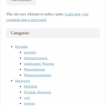
This site uses Akismet to reduce spam.
Learn how your
comment data is processed.
Categories
Heraldik
meubles
Originalwappen
unbekannte Wappen
Wappenkunde
Wappensammlung
Interessen
Mobilität
Technik allgemein
velo
website