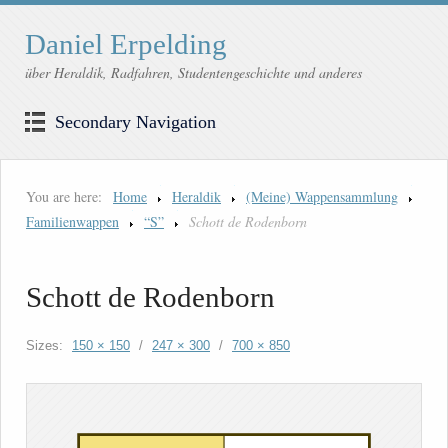
Daniel Erpelding
über Heraldik, Radfahren, Studentengeschichte und anderes
Secondary Navigation
You are here:
Home
Heraldik
(Meine) Wappensammlung
Familienwappen
“S”
Schott de Rodenborn
Schott de Rodenborn
Sizes:
150 × 150
/
247 × 300
/
700 × 850