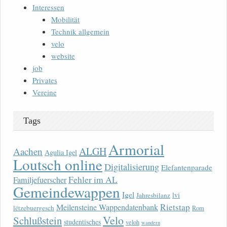
Interessen
Mobilität
Technik allgemein
velo
website
job
Privates
Vereine
Tags
Armorial
ALGH
Aachen
Agulia Igel
Loutsch online
Digitalisierung
Elefantenparade
Fehler im AL
Familjefuerscher
Gemeindewappen
Igel
lvi
Jahresbilanz
Rietstap
Meilensteine Wappendatenbank
lëtzebuergesch
Rom
Velo
Schlußstein
studentisches
veloh
wandern