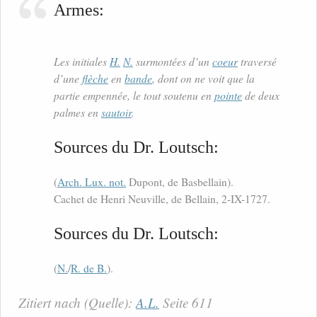
Armes:
Les initiales
H.
N.
surmontées d’un
coeur
traversé
d’une
flèche
en
bande
, dont on ne voit que la
partie empennée, le tout soutenu en
pointe
de deux
palmes en
sautoir
.
Sources du Dr. Loutsch:
(
Arch. Lux. not.
Dupont, de Basbellain).
Cachet de Henri Neuville, de Bellain, 2-IX-1727.
Sources du Dr. Loutsch:
(
N.
/
R. de B.
).
Zitiert nach (Quelle):
A.L.
Seite 611