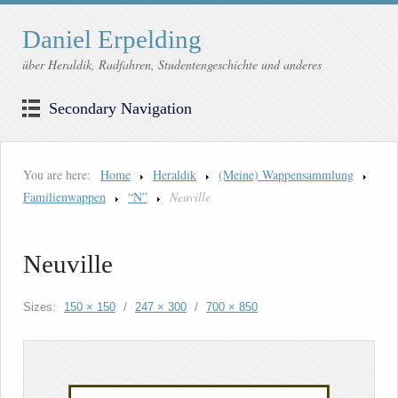
Daniel Erpelding
über Heraldik, Radfahren, Studentengeschichte und anderes
Secondary Navigation
You are here:
Home
Heraldik
(Meine) Wappensammlung
Familienwappen
“N”
Neuville
Neuville
Sizes:
150 × 150
/
247 × 300
/
700 × 850