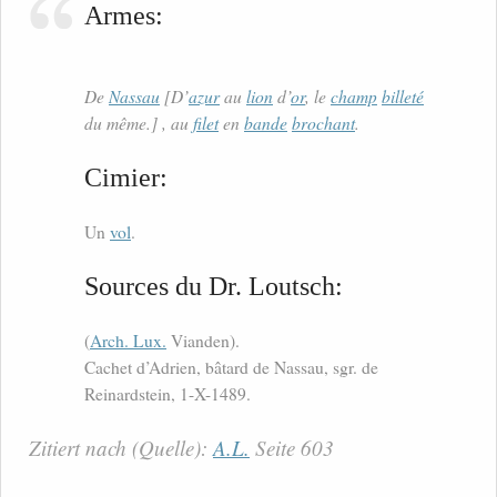
Armes:
De
Nassau
[D’
azur
au
lion
d’
or
, le
champ
billeté
du même.] , au
filet
en
bande
brochant
.
Cimier:
Un
vol
.
Sources du Dr. Loutsch:
(
Arch. Lux.
Vianden).
Cachet d’Adrien, bâtard de Nassau, sgr. de
Reinardstein, 1-X-1489.
Zitiert nach (Quelle):
A.L.
Seite 603