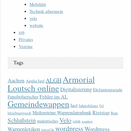
Mobilität
Technik allgemein
velo
website
job
Privates
Vereine
Tags
Armorial
ALGH
Aachen
Agulia Igel
Loutsch online
Digitalisierung
Elefantenparade
Fehler im AL
Familjefuerscher
Gemeindewappen
Igel
lvi
Jahresbilanz
Rietstap
Meilensteine Wappendatenbank
lëtzebuergesch
Rom
Velo
Schlußstein
studentisches
veloh
wandern
wordpress
Wordpress
Wappenlexikon
wiesel.lu