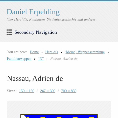
Daniel Erpelding
über Heraldik, Radfahren, Studentengeschichte und anderes
Secondary Navigation
You are here:
Home
Heraldik
(Meine) Wappensammlung
Familienwappen
“N”
Nassau, Adrien de
Nassau, Adrien de
Sizes:
150 × 150
/
247 × 300
/
700 × 850