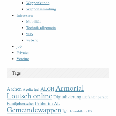
Wappenkunde
Wappensammlung
Interessen
Mobilität
Technik allgemein
velo
website
job
Privates
Vereine
Tags
Armorial
ALGH
Aachen
Agulia Igel
Loutsch online
Digitalisierung
Elefantenparade
Fehler im AL
Familjefuerscher
Gemeindewappen
Igel
lvi
Jahresbilanz