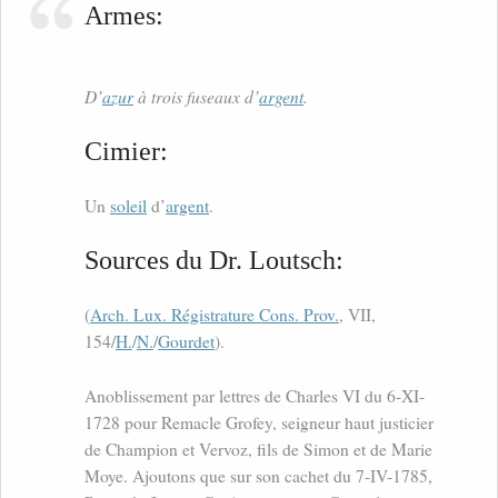
Armes:
D’
azur
à trois fuseaux d’
argent
.
Cimier:
Un
soleil
d’
argent
.
Sources du Dr. Loutsch:
(
Arch. Lux. Régistrature Cons. Prov.
, VII,
154/
H.
/
N.
/
Gourdet
).
Anoblissement par lettres de Charles VI du 6-XI-
1728 pour Remacle Grofey, seigneur haut justicier
de Champion et Vervoz, fils de Simon et de Marie
Moye. Ajoutons que sur son cachet du 7-IV-1785,