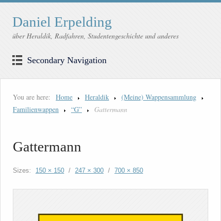
Daniel Erpelding
über Heraldik, Radfahren, Studentengeschichte und anderes
Secondary Navigation
You are here:
Home
Heraldik
(Meine) Wappensammlung
Familienwappen
“G”
Gattermann
Gattermann
Sizes:
150 × 150
/
247 × 300
/
700 × 850