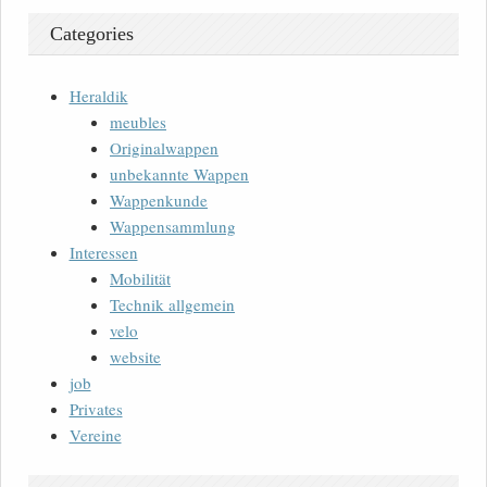
Categories
Heraldik
meubles
Originalwappen
unbekannte Wappen
Wappenkunde
Wappensammlung
Interessen
Mobilität
Technik allgemein
velo
website
job
Privates
Vereine