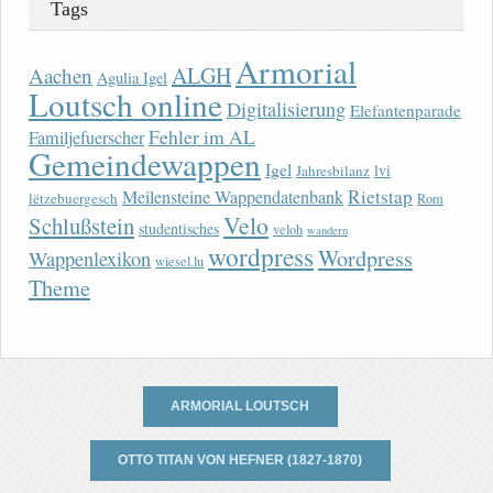
Tags
Armorial
ALGH
Aachen
Agulia Igel
Loutsch online
Digitalisierung
Elefantenparade
Fehler im AL
Familjefuerscher
Gemeindewappen
Igel
lvi
Jahresbilanz
Rietstap
Meilensteine Wappendatenbank
lëtzebuergesch
Rom
Velo
Schlußstein
studentisches
veloh
wandern
wordpress
Wordpress
Wappenlexikon
wiesel.lu
Theme
ARMORIAL LOUTSCH
OTTO TITAN VON HEFNER (1827-1870)