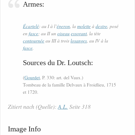
Armes:
Écartelé
: au I à l’
éperon
, la
molette
à
dextre
, posé
en
fasce
; au II un
oiseau
essorant
, la tète
contournée
au III à trois
losanges
, au IV à la
fasce
.
Sources du Dr. Loutsch:
(
Gourdet
, P. 330: art. del Vaux.)
Tombeau de la famille Delvaux à Froidlieu, 1715
et 1720.
Zitiert nach (Quelle):
A.L.
Seite 318
Image Info