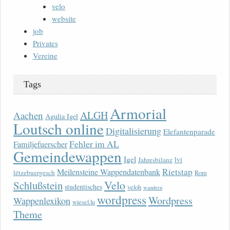
velo
website
job
Privates
Vereine
Tags
Armorial
ALGH
Aachen
Agulia Igel
Loutsch online
Digitalisierung
Elefantenparade
Fehler im AL
Familjefuerscher
Gemeindewappen
Igel
lvi
Jahresbilanz
Rietstap
Meilensteine Wappendatenbank
lëtzebuergesch
Rom
Velo
Schlußstein
studentisches
veloh
wandern
wordpress
Wordpress
Wappenlexikon
wiesel.lu
Theme