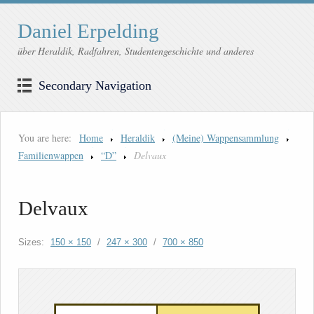
Daniel Erpelding
über Heraldik, Radfahren, Studentengeschichte und anderes
Secondary Navigation
You are here:
Home
Heraldik
(Meine) Wappensammlung
Familienwappen
“D”
Delvaux
Delvaux
Sizes:
150 × 150
/
247 × 300
/
700 × 850