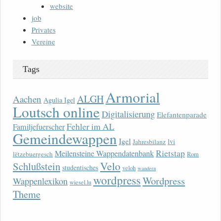
website
job
Privates
Vereine
Tags
Armorial
ALGH
Aachen
Agulia Igel
Loutsch online
Digitalisierung
Elefantenparade
Fehler im AL
Familjefuerscher
Gemeindewappen
Igel
lvi
Jahresbilanz
Rietstap
Meilensteine Wappendatenbank
lëtzebuergesch
Rom
Velo
Schlußstein
studentisches
veloh
wandern
wordpress
Wordpress
Wappenlexikon
wiesel.lu
Theme