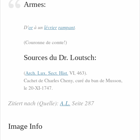
Armes:
D’
or
à un
lévrier
rampant
.
(Couronne de comte!)
Sources du Dr. Loutsch:
(
Arch. Lux. Sect. Hist.
VI, 463).
Cachet de Charles Cheny, curé du ban de Musson,
le 20-XI-1747.
Zitiert nach (Quelle):
A.L.
Seite 287
Image Info