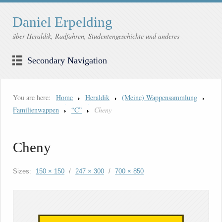
Daniel Erpelding
über Heraldik, Radfahren, Studentengeschichte und anderes
Secondary Navigation
You are here:
Home
Heraldik
(Meine) Wappensammlung
Familienwappen
“C”
Cheny
Cheny
Sizes:
150 × 150
/
247 × 300
/
700 × 850