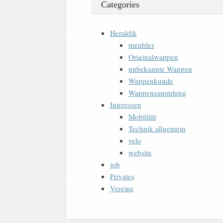
Categories
Heraldik
meubles
Originalwappen
unbekannte Wappen
Wappenkunde
Wappensammlung
Interessen
Mobilität
Technik allgemein
velo
website
job
Privates
Vereine