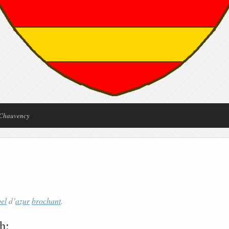
 Chauvency
el
d’
azur
brochant
.
h: