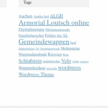
Tags
ALGH
Aachen
Agulia Igel
Armorial Loutsch online
Digitalisierung
Elefantenparade
Fehler im AL
Familjefuerscher
Gemeindewappen
Igel
Meilensteine
lvi
Jahresbilanz
lëtzebuergesch
Rietstap
Wappendatenbank
Rom
Velo
Schlußstein
studentisches
veloh
wandern
wordpress
Wappenlexikon
wiesel.lu
Wordpress Theme