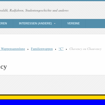
raldik, Radfahren, Studentengeschichte und anderes
EREN
INTERESSEN (ANDERE)
VEREINE
) Wappensammlung
Familienwappen
“C”
Chavency ou Chauvency
ncy