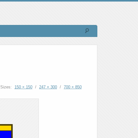
Sizes:
150 × 150
/
247 × 300
/
700 × 850