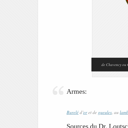
de Chavency ou
Armes:
Burelé
d’
or
et de
gueules
, au
lamb
Sources du Dr. Loutsc