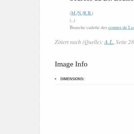
(
M.
/
N.
/
R.B.
)
(..)
Branche cadette des
comtes de Lo
Zitiert nach (Quelle):
A.L.
Seite 2
Image Info
DIMENSIONS: