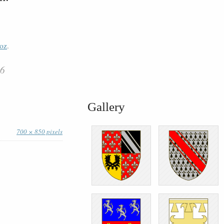
oz
.
86
Gallery
700 × 850 pixels