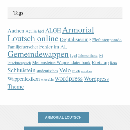
Tags
Armorial
ALGH
Aachen
Agulia Igel
Loutsch online
Digitalisierung
Elefantenparade
Fehler im AL
Familjefuerscher
Gemeindewappen
Igel
lvi
Jahresbilanz
Rietstap
Meilensteine Wappendatenbank
lëtzebuergesch
Rom
Velo
Schlußstein
studentisches
veloh
wandern
wordpress
Wordpress
Wappenlexikon
wiesel.lu
Theme
ARMORIAL LOUTSCH