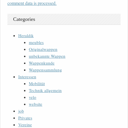
comment data is processed.
Categories
Heraldik
meubles
Originalwappen
unbekannte Wappen
Wappenkunde
Wappensammlung
Interessen
Mobilität
Technik allgemein
velo
website
job
Privates
Vereine