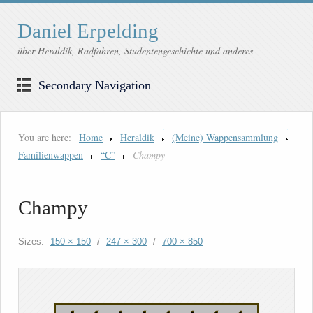
Daniel Erpelding
über Heraldik, Radfahren, Studentengeschichte und anderes
Secondary Navigation
You are here:
Home
Heraldik
(Meine) Wappensammlung
Familienwappen
“C”
Champy
Champy
Sizes:
150 × 150
/
247 × 300
/
700 × 850