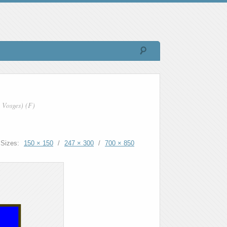
 Vosges) (F)
Sizes:
150 × 150
/
247 × 300
/
700 × 850