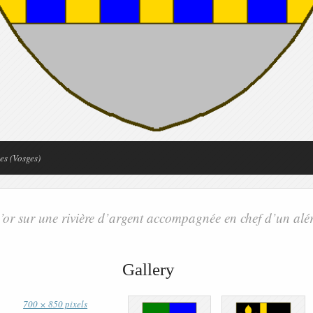
s (Vosges)
’or sur une rivière d’argent accompagnée en chef d’un al
Gallery
700 × 850 pixels