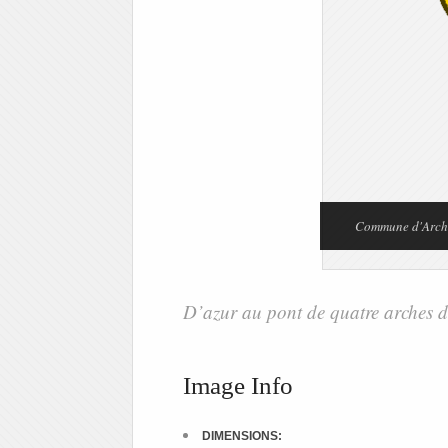
Commune d'Arche
D’azur au pont de quatre arches d
Image Info
DIMENSIONS: