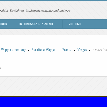
raldik, Radfahren, Studentengeschichte und anderes
EREN
INTERESSEN (ANDERE)
VEREINE
) Wappensammlung
Staatliche Wappen
France
Vosges
Arches (en
)