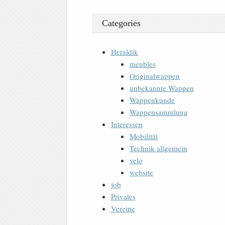
Categories
Heraldik
meubles
Originalwappen
unbekannte Wappen
Wappenkunde
Wappensammlung
Interessen
Mobilität
Technik allgemein
velo
website
job
Privates
Vereine