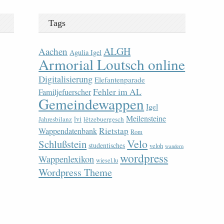
Tags
ALGH
Aachen
Agulia Igel
Armorial Loutsch online
Digitalisierung
Elefantenparade
Fehler im AL
Familjefuerscher
Gemeindewappen
Igel
Meilensteine
lvi
Jahresbilanz
lëtzebuergesch
Rietstap
Wappendatenbank
Rom
Velo
Schlußstein
studentisches
veloh
wandern
wordpress
Wappenlexikon
wiesel.lu
Wordpress Theme