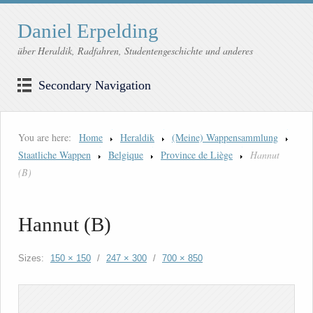
Daniel Erpelding
über Heraldik, Radfahren, Studentengeschichte und anderes
Secondary Navigation
You are here:
Home
Heraldik
(Meine) Wappensammlung
Staatliche Wappen
Belgique
Province de Liège
Hannut
(B)
Hannut (B)
Sizes:
150 × 150
/
247 × 300
/
700 × 850