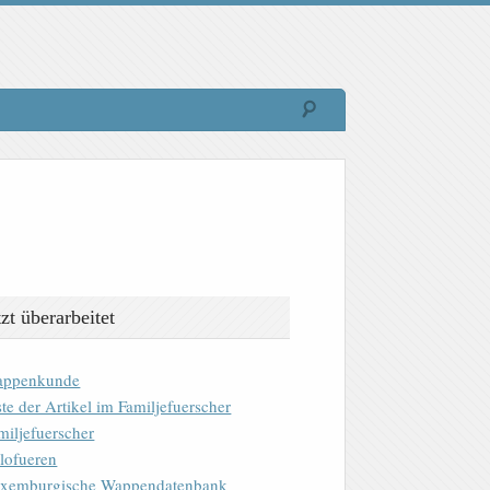
tzt überarbeitet
ppenkunde
ste der Artikel im Familjefuerscher
miljefuerscher
lofueren
xemburgische Wappendatenbank