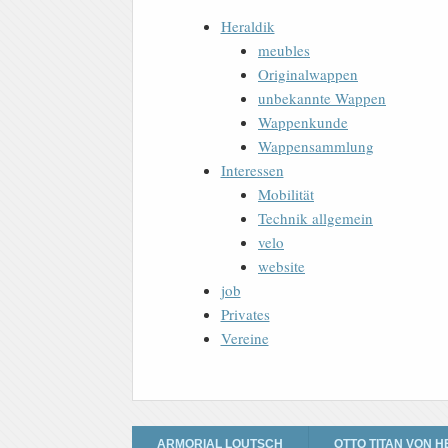
Heraldik
meubles
Originalwappen
unbekannte Wappen
Wappenkunde
Wappensammlung
Interessen
Mobilität
Technik allgemein
velo
website
job
Privates
Vereine
ARMORIAL LOUTSCH
OTTO TITAN VON H