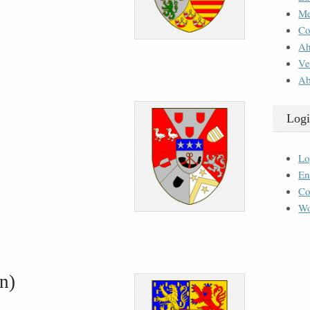
M
Co
Ah
Ve
Ab
Logi
Lo
En
Co
Wo
n)