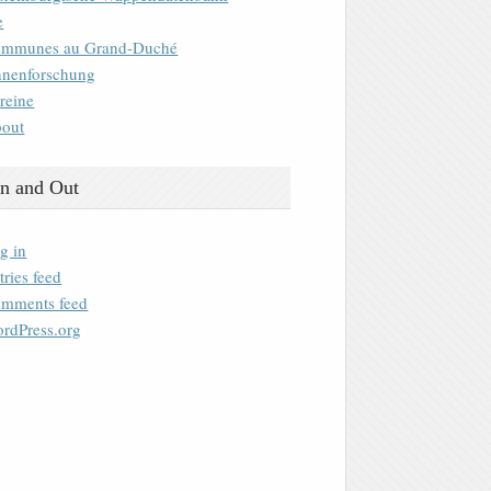
e
mmunes au Grand-Duché
nenforschung
reine
out
n and Out
g in
tries feed
mments feed
rdPress.org