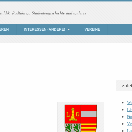
raldik, Radfahren, Studentengeschichte und anderes
EREN
INTERESSEN (ANDERE)
VEREINE
zule
Wa
Li
Fa
Ve
Lu