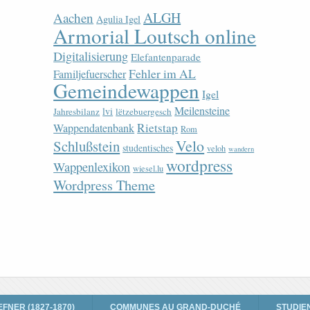
ALGH
Aachen
Agulia Igel
Armorial Loutsch online
Digitalisierung
Elefantenparade
Fehler im AL
Familjefuerscher
Gemeindewappen
Igel
Meilensteine
lvi
Jahresbilanz
lëtzebuergesch
Rietstap
Wappendatenbank
Rom
Velo
Schlußstein
studentisches
veloh
wandern
wordpress
Wappenlexikon
wiesel.lu
Wordpress Theme
EFNER (1827-1870)
COMMUNES AU GRAND-DUCHÉ
STUDIE