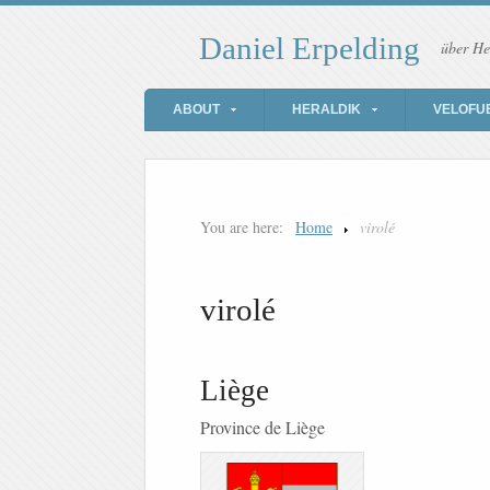
Daniel Erpelding
über He
ABOUT
HERALDIK
VELOFU
You are here:
Home
virolé
virolé
Liège
Province de Liège