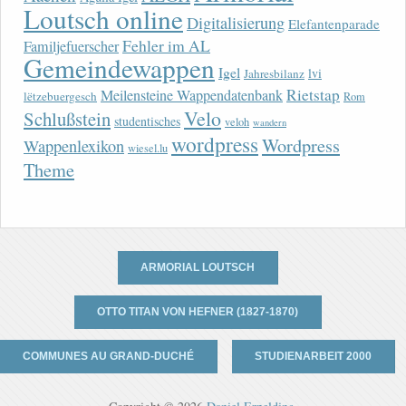
Loutsch online
Digitalisierung
Elefantenparade
Fehler im AL
Familjefuerscher
Gemeindewappen
Igel
lvi
Jahresbilanz
Rietstap
Meilensteine Wappendatenbank
lëtzebuergesch
Rom
Velo
Schlußstein
studentisches
veloh
wandern
wordpress
Wordpress
Wappenlexikon
wiesel.lu
Theme
ARMORIAL LOUTSCH
OTTO TITAN VON HEFNER (1827-1870)
COMMUNES AU GRAND-DUCHÉ
STUDIENARBEIT 2000