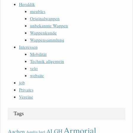
Heraldik
meubles
Originalwappen
unbekannte Wappen
Wappenkunde
Wappensammlung
Interessen
Mobilität
Technik allgemein
velo
website
job
Privates
Vereine
Tags
Armorial
ALGH
Aachen
Agulia Igel