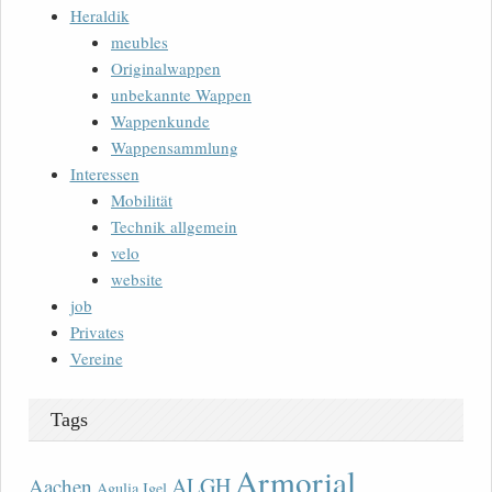
Heraldik
meubles
Originalwappen
unbekannte Wappen
Wappenkunde
Wappensammlung
Interessen
Mobilität
Technik allgemein
velo
website
job
Privates
Vereine
Tags
Armorial
ALGH
Aachen
Agulia Igel