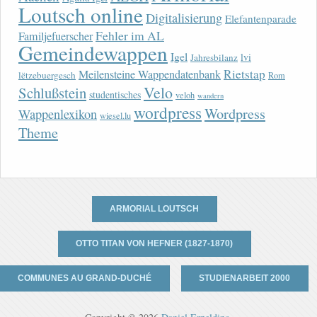
Loutsch online
Digitalisierung
Elefantenparade
Fehler im AL
Familjefuerscher
Gemeindewappen
Igel
lvi
Jahresbilanz
Rietstap
Meilensteine Wappendatenbank
lëtzebuergesch
Rom
Velo
Schlußstein
studentisches
veloh
wandern
wordpress
Wordpress
Wappenlexikon
wiesel.lu
Theme
ARMORIAL LOUTSCH
OTTO TITAN VON HEFNER (1827-1870)
COMMUNES AU GRAND-DUCHÉ
STUDIENARBEIT 2000