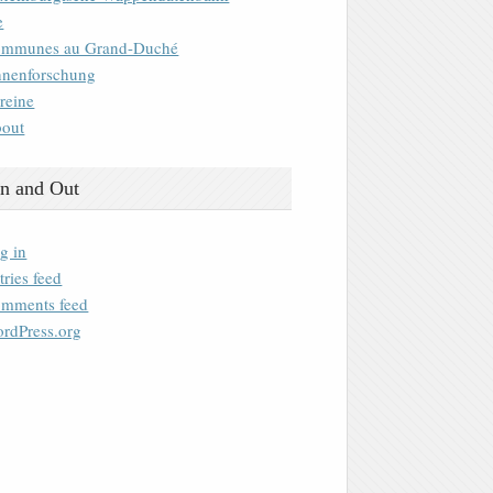
e
mmunes au Grand-Duché
nenforschung
reine
out
n and Out
g in
tries feed
mments feed
rdPress.org