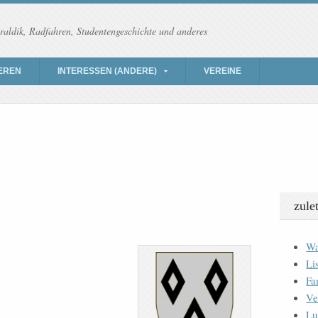
raldik, Radfahren, Studentengeschichte und anderes
EREN
INTERESSEN (ANDERE)
VEREINE
zule
Wa
Li
Fa
Ve
Lu