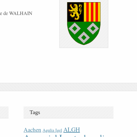
mte de WALHAIN
Tags
ALGH
Aachen
Agulia Igel