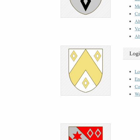
M
Co
Ah
Ve
Ab
Logi
Lo
En
Co
Wo