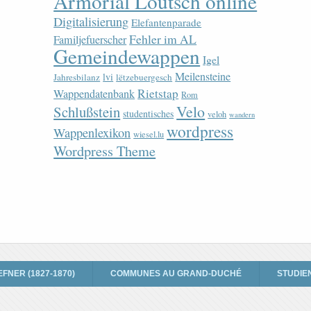
Armorial Loutsch online
Digitalisierung
Elefantenparade
Fehler im AL
Familjefuerscher
Gemeindewappen
Igel
Meilensteine
lvi
Jahresbilanz
lëtzebuergesch
Rietstap
Wappendatenbank
Rom
Velo
Schlußstein
studentisches
veloh
wandern
wordpress
Wappenlexikon
wiesel.lu
Wordpress Theme
EFNER (1827-1870)
COMMUNES AU GRAND-DUCHÉ
STUDIE