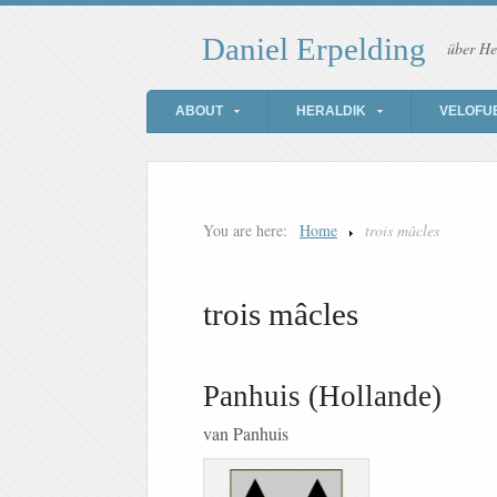
Daniel Erpelding
über He
ABOUT
HERALDIK
VELOFU
You are here:
Home
trois mâcles
trois mâcles
Panhuis (Hollande)
van Panhuis