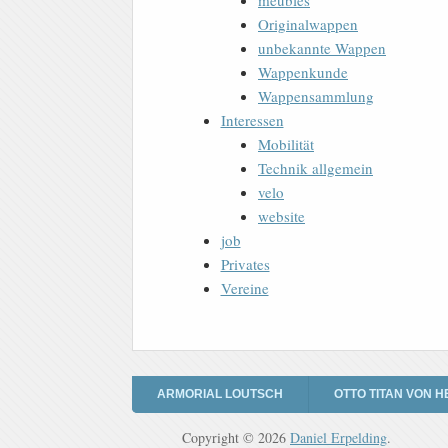
meubles
Originalwappen
unbekannte Wappen
Wappenkunde
Wappensammlung
Interessen
Mobilität
Technik allgemein
velo
website
job
Privates
Vereine
ARMORIAL LOUTSCH
OTTO TITAN VON H
Copyright © 2026
Daniel Erpelding
.