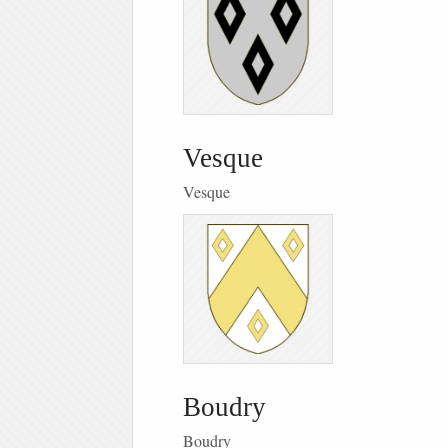
Vesque
Vesque
Boudry
Boudry