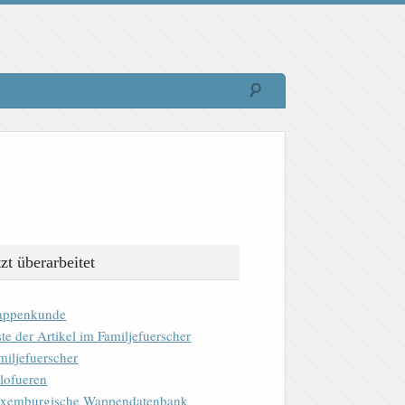
tzt überarbeitet
ppenkunde
ste der Artikel im Familjefuerscher
miljefuerscher
lofueren
xemburgische Wappendatenbank