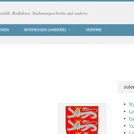
raldik, Radfahren, Studentengeschichte und anderes
EREN
INTERESSEN (ANDERE)
VEREINE
zule
Wa
Li
Fa
Ve
Lu