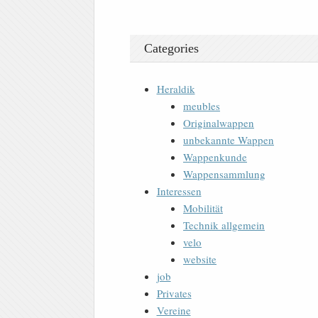
Categories
Heraldik
meubles
Originalwappen
unbekannte Wappen
Wappenkunde
Wappensammlung
Interessen
Mobilität
Technik allgemein
velo
website
job
Privates
Vereine