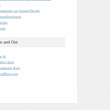
e
mmunes au Grand-Duché
nenforschung
reine
out
n and Out
g in
tries feed
mments feed
rdPress.org