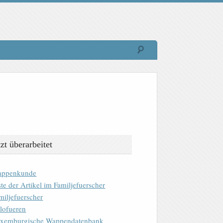
tzt überarbeitet
ppenkunde
ste der Artikel im Familjefuerscher
miljefuerscher
lofueren
xemburgische Wappendatenbank