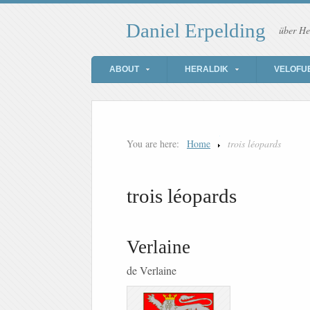
Daniel Erpelding
über He
ABOUT
HERALDIK
VELOFU
You are here:
Home
trois léopards
trois léopards
Verlaine
de Verlaine