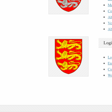
M
Co
Ah
Ve
Ab
Logi
Lo
En
Co
Wo