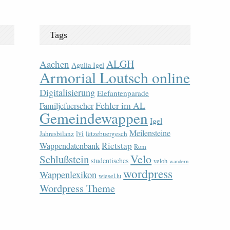
Tags
ALGH
Aachen
Agulia Igel
Armorial Loutsch online
Digitalisierung
Elefantenparade
Fehler im AL
Familjefuerscher
Gemeindewappen
Igel
Meilensteine
lvi
Jahresbilanz
lëtzebuergesch
Rietstap
Wappendatenbank
Rom
Velo
Schlußstein
studentisches
veloh
wandern
wordpress
Wappenlexikon
wiesel.lu
Wordpress Theme