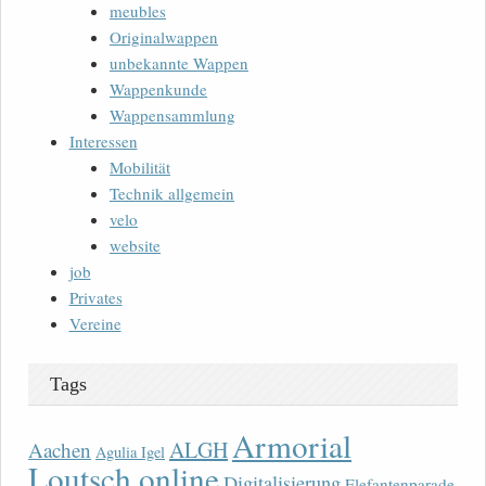
meubles
Originalwappen
unbekannte Wappen
Wappenkunde
Wappensammlung
Interessen
Mobilität
Technik allgemein
velo
website
job
Privates
Vereine
Tags
Armorial
ALGH
Aachen
Agulia Igel
Loutsch online
Digitalisierung
Elefantenparade