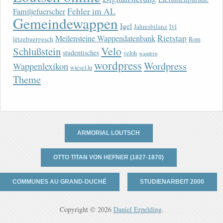
Fehler im AL
Familjefuerscher
Gemeindewappen
Igel
lvi
Jahresbilanz
Rietstap
Meilensteine Wappendatenbank
lëtzebuergesch
Rom
Velo
Schlußstein
studentisches
veloh
wandern
wordpress
Wordpress
Wappenlexikon
wiesel.lu
Theme
ARMORIAL LOUTSCH
OTTO TITAN VON HEFNER (1827-1870)
COMMUNES AU GRAND-DUCHÉ
STUDIENARBEIT 2000
Copyright © 2026
Daniel Erpelding
.