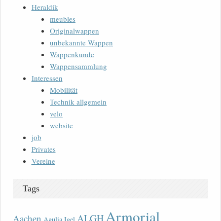
Heraldik
meubles
Originalwappen
unbekannte Wappen
Wappenkunde
Wappensammlung
Interessen
Mobilität
Technik allgemein
velo
website
job
Privates
Vereine
Tags
Armorial
ALGH
Aachen
Agulia Igel