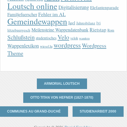
Loutsch online
Digitalisierung
Elefantenparade
Fehler im AL
Familjefuerscher
Gemeindewappen
Igel
lvi
Jahresbilanz
Rietstap
Meilensteine Wappendatenbank
lëtzebuergesch
Rom
Velo
Schlußstein
studentisches
veloh
wandern
wordpress
Wordpress
Wappenlexikon
wiesel.lu
Theme
ARMORIAL LOUTSCH
OTTO TITAN VON HEFNER (1827-1870)
COMMUNES AU GRAND-DUCHÉ
STUDIENARBEIT 2000