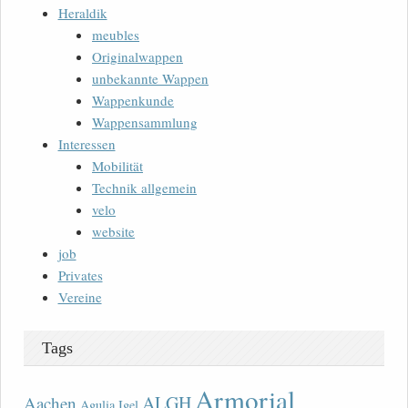
Heraldik
meubles
Originalwappen
unbekannte Wappen
Wappenkunde
Wappensammlung
Interessen
Mobilität
Technik allgemein
velo
website
job
Privates
Vereine
Tags
Armorial
ALGH
Aachen
Agulia Igel