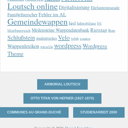
Loutsch online
Digitalisierung
Elefantenparade
Fehler im AL
Familjefuerscher
Gemeindewappen
Igel
lvi
Jahresbilanz
Rietstap
Meilensteine Wappendatenbank
lëtzebuergesch
Rom
Velo
Schlußstein
studentisches
veloh
wandern
wordpress
Wordpress
Wappenlexikon
wiesel.lu
Theme
ARMORIAL LOUTSCH
OTTO TITAN VON HEFNER (1827-1870)
COMMUNES AU GRAND-DUCHÉ
STUDIENARBEIT 2000