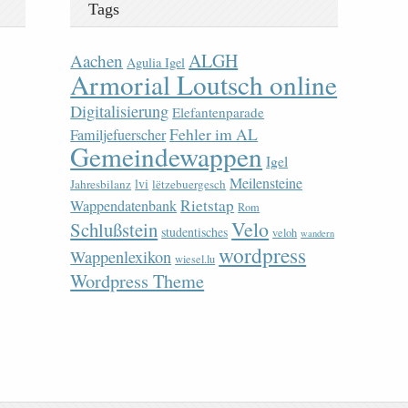
Tags
ALGH
Aachen
Agulia Igel
Armorial Loutsch online
Digitalisierung
Elefantenparade
Fehler im AL
Familjefuerscher
Gemeindewappen
Igel
Meilensteine
lvi
Jahresbilanz
lëtzebuergesch
Rietstap
Wappendatenbank
Rom
Velo
Schlußstein
studentisches
veloh
wandern
wordpress
Wappenlexikon
wiesel.lu
Wordpress Theme