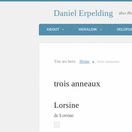
Daniel Erpelding
über He
ABOUT
HERALDIK
VELOFU
You are here:
Home
trois anneaux
trois anneaux
Lorsine
de Lorsine