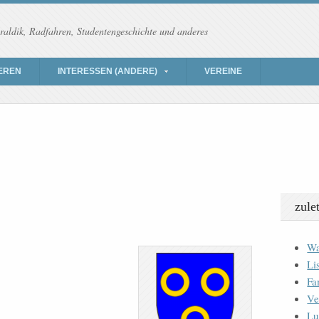
raldik, Radfahren, Studentengeschichte und anderes
EREN
INTERESSEN (ANDERE)
VEREINE
zule
Wa
Li
Fa
Ve
Lu