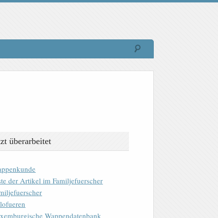
tzt überarbeitet
ppenkunde
ste der Artikel im Familjefuerscher
miljefuerscher
lofueren
xemburgische Wappendatenbank