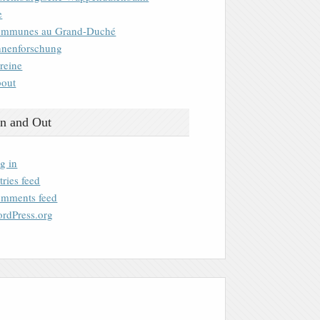
e
mmunes au Grand-Duché
nenforschung
reine
out
n and Out
g in
tries feed
mments feed
rdPress.org