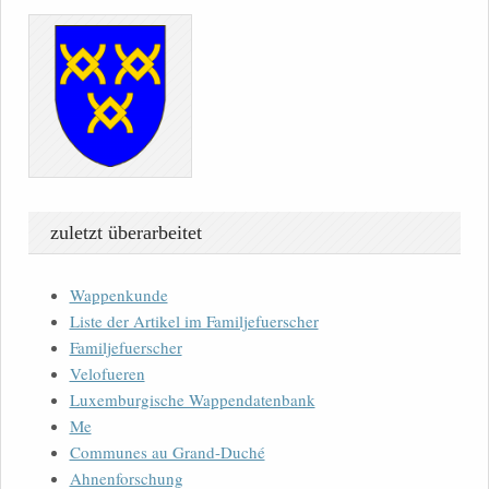
zuletzt überarbeitet
Wappenkunde
Liste der Artikel im Familjefuerscher
Familjefuerscher
Velofueren
Luxemburgische Wappendatenbank
Me
Communes au Grand-Duché
Ahnenforschung