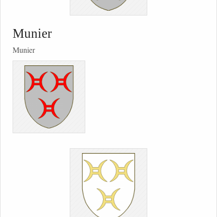
Munier
Munier