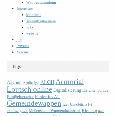
Wappensammlung
Interessen
Mobilität
Technik allgemein
velo
website
job
Privates
Vereine
Tags
Armorial
ALGH
Aachen
Agulia Igel
Loutsch online
Digitalisierung
Elefantenparade
Fehler im AL
Familjefuerscher
Gemeindewappen
Igel
lvi
Jahresbilanz
Rietstap
Meilensteine Wappendatenbank
lëtzebuergesch
Rom