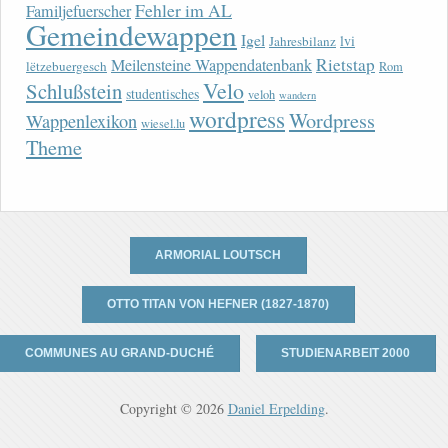
Fehler im AL
Familjefuerscher
Gemeindewappen
Igel
lvi
Jahresbilanz
Rietstap
Meilensteine Wappendatenbank
lëtzebuergesch
Rom
Velo
Schlußstein
studentisches
veloh
wandern
wordpress
Wordpress
Wappenlexikon
wiesel.lu
Theme
ARMORIAL LOUTSCH
OTTO TITAN VON HEFNER (1827-1870)
COMMUNES AU GRAND-DUCHÉ
STUDIENARBEIT 2000
Copyright © 2026
Daniel Erpelding
.