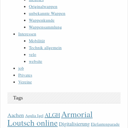
Originalwappen
unbekannte Wappen
Wappenkunde
Wappensammlung
Interessen
Mobilität
Technik allgemein
velo
website
job
Privates
Vereine
Tags
Armorial
ALGH
Aachen
Agulia Igel
Loutsch online
Digitalisierung
Elefantenparade