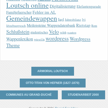
Loutsch online
Digitalisierung
Elefantenparade
Fehler im AL
Familjefuerscher
Gemeindewappen
Igel
lvi
Jahresbilanz
Rietstap
Meilensteine Wappendatenbank
lëtzebuergesch
Rom
Velo
Schlußstein
studentisches
veloh
wandern
wordpress
Wordpress
Wappenlexikon
wiesel.lu
Theme
ARMORIAL LOUTSCH
OTTO TITAN VON HEFNER (1827-1870)
COMMUNES AU GRAND-DUCHÉ
STUDIENARBEIT 2000