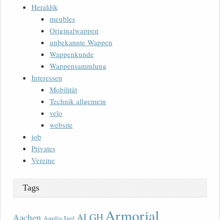
Heraldik
meubles
Originalwappen
unbekannte Wappen
Wappenkunde
Wappensammlung
Interessen
Mobilität
Technik allgemein
velo
website
job
Privates
Vereine
Tags
Armorial
ALGH
Aachen
Agulia Igel