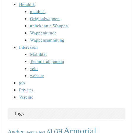
Heraldik
meubles
Originalwappen
unbekannte Wappen
Wappenkunde
Wappensammlung
Interessen
Mobilität
Technik allgemein
velo
website
job
Privates
Vereine
Tags
Armorial
ALGH
Aachen
Agulia Igel