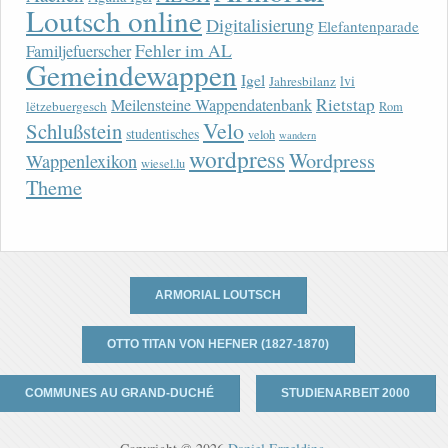
Loutsch online
Digitalisierung
Elefantenparade
Fehler im AL
Familjefuerscher
Gemeindewappen
Igel
lvi
Jahresbilanz
Rietstap
Meilensteine Wappendatenbank
lëtzebuergesch
Rom
Velo
Schlußstein
studentisches
veloh
wandern
wordpress
Wordpress
Wappenlexikon
wiesel.lu
Theme
ARMORIAL LOUTSCH
OTTO TITAN VON HEFNER (1827-1870)
COMMUNES AU GRAND-DUCHÉ
STUDIENARBEIT 2000