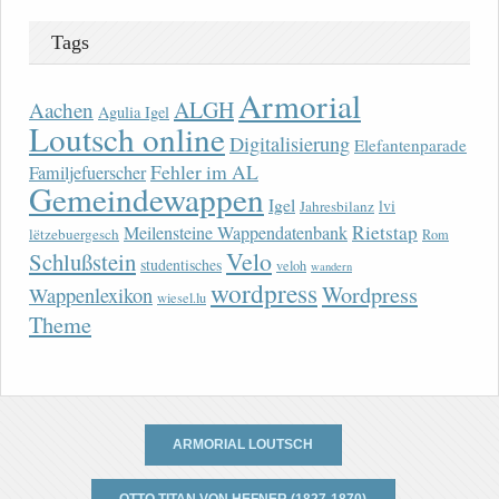
Tags
Armorial
ALGH
Aachen
Agulia Igel
Loutsch online
Digitalisierung
Elefantenparade
Fehler im AL
Familjefuerscher
Gemeindewappen
Igel
lvi
Jahresbilanz
Rietstap
Meilensteine Wappendatenbank
lëtzebuergesch
Rom
Velo
Schlußstein
studentisches
veloh
wandern
wordpress
Wordpress
Wappenlexikon
wiesel.lu
Theme
ARMORIAL LOUTSCH