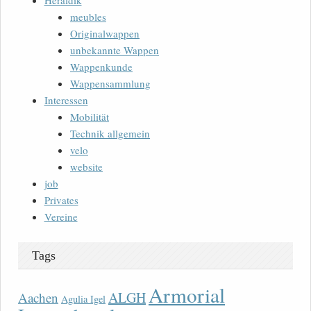
Heraldik
meubles
Originalwappen
unbekannte Wappen
Wappenkunde
Wappensammlung
Interessen
Mobilität
Technik allgemein
velo
website
job
Privates
Vereine
Tags
Armorial
ALGH
Aachen
Agulia Igel