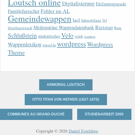
Loutsch online
Digitalisierung
Elefantenparade
Fehler im AL
Familjefuerscher
Gemeindewappen
Igel
lvi
Jahresbilanz
Rietstap
Meilensteine Wappendatenbank
lëtzebuergesch
Rom
Velo
Schlußstein
studentisches
veloh
wandern
wordpress
Wordpress
Wappenlexikon
wiesel.lu
Theme
ARMORIAL LOUTSCH
OTTO TITAN VON HEFNER (1827-1870)
COMMUNES AU GRAND-DUCHÉ
STUDIENARBEIT 2000
Copyright © 2026
Daniel Erpelding
.