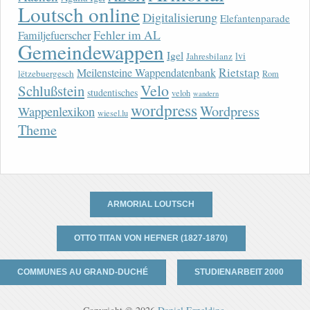
Loutsch online
Digitalisierung
Elefantenparade
Fehler im AL
Familjefuerscher
Gemeindewappen
Igel
lvi
Jahresbilanz
Rietstap
Meilensteine Wappendatenbank
lëtzebuergesch
Rom
Velo
Schlußstein
studentisches
veloh
wandern
wordpress
Wordpress
Wappenlexikon
wiesel.lu
Theme
ARMORIAL LOUTSCH
OTTO TITAN VON HEFNER (1827-1870)
COMMUNES AU GRAND-DUCHÉ
STUDIENARBEIT 2000