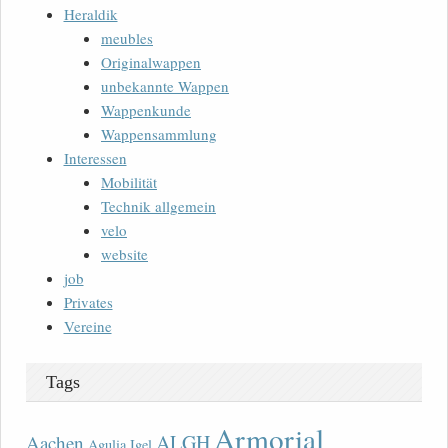
Heraldik
meubles
Originalwappen
unbekannte Wappen
Wappenkunde
Wappensammlung
Interessen
Mobilität
Technik allgemein
velo
website
job
Privates
Vereine
Tags
Armorial
ALGH
Aachen
Agulia Igel