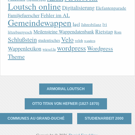
Loutsch online
Digitalisierung
Elefantenparade
Fehler im AL
Familjefuerscher
Gemeindewappen
Igel
lvi
Jahresbilanz
Rietstap
Meilensteine Wappendatenbank
lëtzebuergesch
Rom
Velo
Schlußstein
studentisches
veloh
wandern
wordpress
Wordpress
Wappenlexikon
wiesel.lu
Theme
ARMORIAL LOUTSCH
OTTO TITAN VON HEFNER (1827-1870)
COMMUNES AU GRAND-DUCHÉ
STUDIENARBEIT 2000