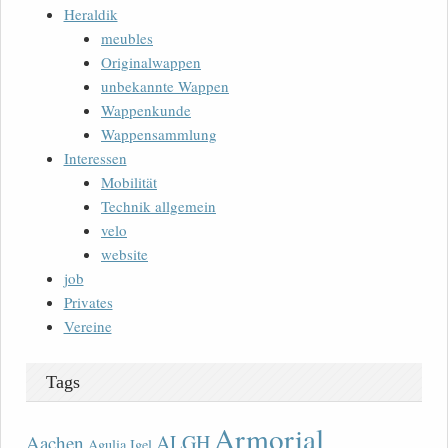
Heraldik
meubles
Originalwappen
unbekannte Wappen
Wappenkunde
Wappensammlung
Interessen
Mobilität
Technik allgemein
velo
website
job
Privates
Vereine
Tags
Armorial
ALGH
Aachen
Agulia Igel