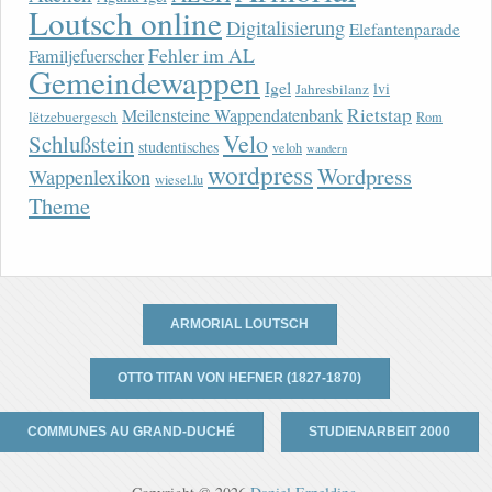
Loutsch online
Digitalisierung
Elefantenparade
Fehler im AL
Familjefuerscher
Gemeindewappen
Igel
lvi
Jahresbilanz
Rietstap
Meilensteine Wappendatenbank
lëtzebuergesch
Rom
Velo
Schlußstein
studentisches
veloh
wandern
wordpress
Wordpress
Wappenlexikon
wiesel.lu
Theme
ARMORIAL LOUTSCH
OTTO TITAN VON HEFNER (1827-1870)
COMMUNES AU GRAND-DUCHÉ
STUDIENARBEIT 2000