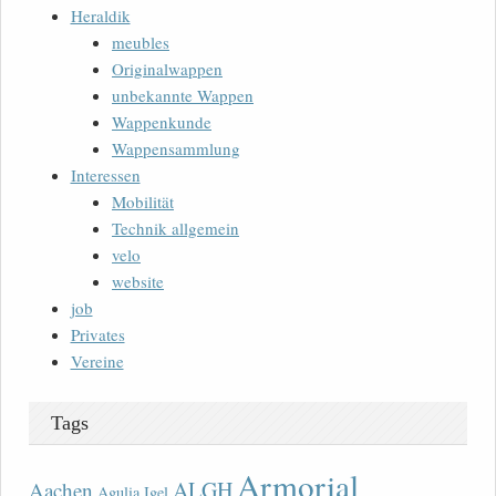
Heraldik
meubles
Originalwappen
unbekannte Wappen
Wappenkunde
Wappensammlung
Interessen
Mobilität
Technik allgemein
velo
website
job
Privates
Vereine
Tags
Armorial
ALGH
Aachen
Agulia Igel