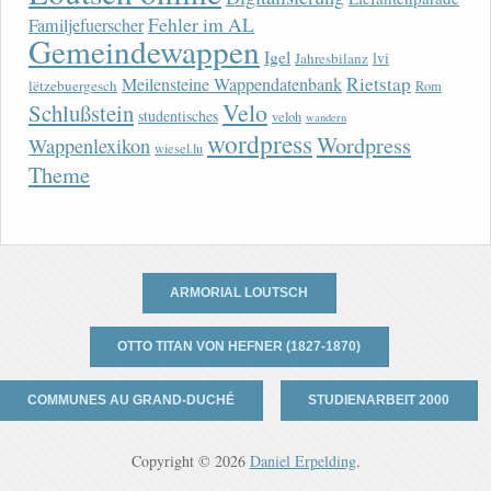
Fehler im AL
Familjefuerscher
Gemeindewappen
Igel
lvi
Jahresbilanz
Rietstap
Meilensteine Wappendatenbank
lëtzebuergesch
Rom
Velo
Schlußstein
studentisches
veloh
wandern
wordpress
Wordpress
Wappenlexikon
wiesel.lu
Theme
ARMORIAL LOUTSCH
OTTO TITAN VON HEFNER (1827-1870)
COMMUNES AU GRAND-DUCHÉ
STUDIENARBEIT 2000
Copyright © 2026
Daniel Erpelding
.