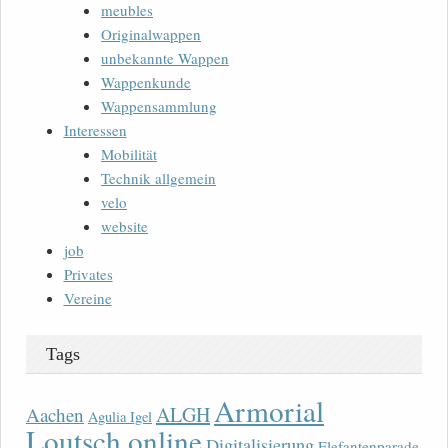
meubles
Originalwappen
unbekannte Wappen
Wappenkunde
Wappensammlung
Interessen
Mobilität
Technik allgemein
velo
website
job
Privates
Vereine
Tags
Armorial
ALGH
Aachen
Agulia Igel
Loutsch online
Digitalisierung
Elefantenparade